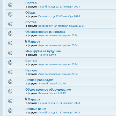
Состав
в форуме
Пеший поход 12-13 октября 2024
Общак
в форуме
Пеший поход 12-13 октября 2024
Состав
в форуме
Всевозрастная майская двушка 2024
Общественная раскладка
в форуме
Апрельская пешая двушка 2024
Маршрут
в форуме
Апрельская пешая двушка 2024
Маршруты на будущее
в форуме
ТурКлуб Круга
Состав
в форуме
Апрельская пешая двушка 2024
Начало
в форуме
Апрельская пешая двушка 2024
Личная раскладка
в форуме
Зимний Пеший 2024!!!
Общественное оборудование
в форуме
Зимний Пеший 2024!!!
Маршрут
в форуме
Пеший поход 21-22 октября 2023
Личные вещи
в форуме
Пеший поход 21-22 октября 2023