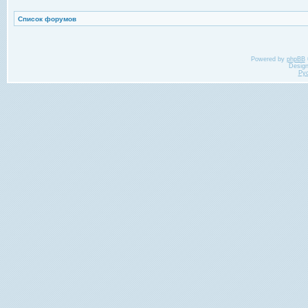
Список форумов
Powered by
phpBB
Desig
Ру