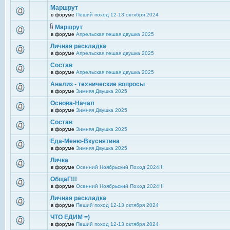
Маршрут
в форуме
Пеший поход 12-13 октября 2024
Маршрут
в форуме
Апрельская пешая двушка 2025
Личная раскладка
в форуме
Апрельская пешая двушка 2025
Состав
в форуме
Апрельская пешая двушка 2025
Анализ - технические вопросы
в форуме
Зимняя Двушка 2025
Основа-Начал
в форуме
Зимняя Двушка 2025
Состав
в форуме
Зимняя Двушка 2025
Еда-Меню-Вкуснятина
в форуме
Зимняя Двушка 2025
Личка
в форуме
Осенний Ноябрьский Поход 2024!!!
ОбщаГ!!!
в форуме
Осенний Ноябрьский Поход 2024!!!
Личная раскладка
в форуме
Пеший поход 12-13 октября 2024
ЧТО ЕДИМ =)
в форуме
Пеший поход 12-13 октября 2024