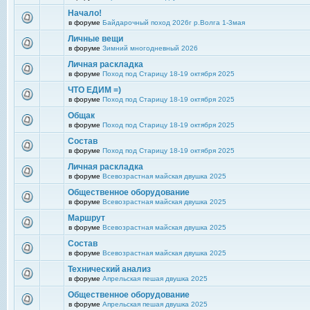
Начало!
в форуме
Байдарочный поход 2026г р.Волга 1-3мая
Личные вещи
в форуме
Зимний многодневный 2026
Личная раскладка
в форуме
Поход под Старицу 18-19 октября 2025
ЧТО ЕДИМ =)
в форуме
Поход под Старицу 18-19 октября 2025
Общак
в форуме
Поход под Старицу 18-19 октября 2025
Состав
в форуме
Поход под Старицу 18-19 октября 2025
Личная раскладка
в форуме
Всевозрастная майская двушка 2025
Общественное оборудование
в форуме
Всевозрастная майская двушка 2025
Маршрут
в форуме
Всевозрастная майская двушка 2025
Состав
в форуме
Всевозрастная майская двушка 2025
Технический анализ
в форуме
Апрельская пешая двушка 2025
Общественное оборудование
в форуме
Апрельская пешая двушка 2025