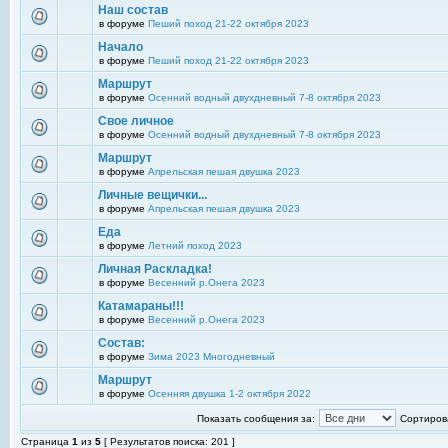
Наш состав
в форуме
Пеший поход 21-22 октября 2023
Начало
в форуме
Пеший поход 21-22 октября 2023
Маршрут
в форуме
Осенний водный двухдневный 7-8 октября 2023
Свое личное
в форуме
Осенний водный двухдневный 7-8 октября 2023
Маршрут
в форуме
Апрельская пешая двушка 2023
Личные вещички...
в форуме
Апрельская пешая двушка 2023
Еда
в форуме
Летний поход 2023
Личная Раскладка!
в форуме
Весенний р.Онега 2023
Катамараны!!!
в форуме
Весенний р.Онега 2023
Состав:
в форуме
Зима 2023 Многодневный
Маршрут
в форуме
Осенняя двушка 1-2 октября 2022
Показать сообщения за:
Сортирова
Страница
1
из
5
[ Результатов поиска: 201 ]