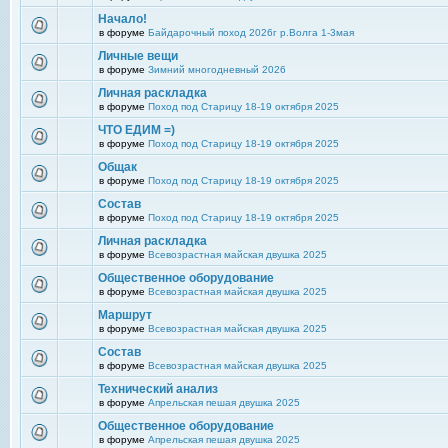
Начало!
в форуме
Байдарочный поход 2026г р.Волга 1-3мая
Личные вещи
в форуме
Зимний многодневный 2026
Личная раскладка
в форуме
Поход под Старицу 18-19 октября 2025
ЧТО ЕДИМ =)
в форуме
Поход под Старицу 18-19 октября 2025
Общак
в форуме
Поход под Старицу 18-19 октября 2025
Состав
в форуме
Поход под Старицу 18-19 октября 2025
Личная раскладка
в форуме
Всевозрастная майская двушка 2025
Общественное оборудование
в форуме
Всевозрастная майская двушка 2025
Маршрут
в форуме
Всевозрастная майская двушка 2025
Состав
в форуме
Всевозрастная майская двушка 2025
Технический анализ
в форуме
Апрельская пешая двушка 2025
Общественное оборудование
в форуме
Апрельская пешая двушка 2025