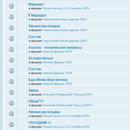
Маршрут
в форуме
Пеший поход 12-13 октября 2024
Маршрут
в форуме
Апрельская пешая двушка 2025
Личная раскладка
в форуме
Апрельская пешая двушка 2025
Состав
в форуме
Апрельская пешая двушка 2025
Анализ - технические вопросы
в форуме
Зимняя Двушка 2025
Основа-Начал
в форуме
Зимняя Двушка 2025
Состав
в форуме
Зимняя Двушка 2025
Еда-Меню-Вкуснятина
в форуме
Зимняя Двушка 2025
Личка
в форуме
Осенний Ноябрьский Поход 2024!!!
ОбщаГ!!!
в форуме
Осенний Ноябрьский Поход 2024!!!
Личная раскладка
в форуме
Пеший поход 12-13 октября 2024
ЧТО ЕДИМ =)
в форуме
Пеший поход 12-13 октября 2024