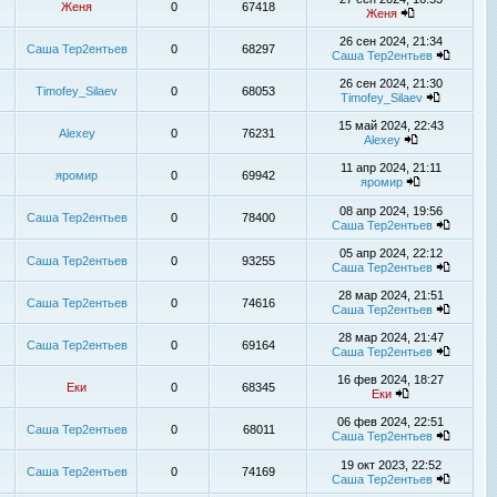
Женя
0
67418
Женя
26 сен 2024, 21:34
Саша Тер2ентьев
0
68297
Саша Тер2ентьев
26 сен 2024, 21:30
Timofey_Silaev
0
68053
Timofey_Silaev
15 май 2024, 22:43
Alexey
0
76231
Alexey
11 апр 2024, 21:11
яромир
0
69942
яромир
08 апр 2024, 19:56
Саша Тер2ентьев
0
78400
Саша Тер2ентьев
05 апр 2024, 22:12
Саша Тер2ентьев
0
93255
Саша Тер2ентьев
28 мар 2024, 21:51
Саша Тер2ентьев
0
74616
Саша Тер2ентьев
28 мар 2024, 21:47
Саша Тер2ентьев
0
69164
Саша Тер2ентьев
16 фев 2024, 18:27
Еки
0
68345
Еки
06 фев 2024, 22:51
Саша Тер2ентьев
0
68011
Саша Тер2ентьев
19 окт 2023, 22:52
Саша Тер2ентьев
0
74169
Саша Тер2ентьев