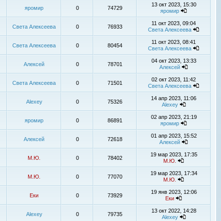
13 окт 2023, 15:30
яромир
0
74729
яромир
11 окт 2023, 09:04
Света Алексеева
0
76933
Света Алексеева
11 окт 2023, 08:41
Света Алексеева
0
80454
Света Алексеева
04 окт 2023, 13:33
Алексей
0
78701
Алексей
02 окт 2023, 11:42
Света Алексеева
0
71501
Света Алексеева
14 апр 2023, 11:06
Alexey
0
75326
Alexey
02 апр 2023, 21:19
яромир
0
86891
яромир
01 апр 2023, 15:52
Алексей
0
72618
Алексей
19 мар 2023, 17:35
М.Ю.
0
78402
М.Ю.
19 мар 2023, 17:34
М.Ю.
0
77070
М.Ю.
19 янв 2023, 12:06
Еки
0
73929
Еки
13 окт 2022, 14:28
Alexey
0
79735
Alexey