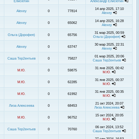
Елисютин
Александр Елисютин
14 апр 2025, 17:10
Alexey
0
77814
Alexey
14 апр 2025, 16:28
Alexey
0
65062
Alexey
31 мар 2025, 00:59
Ольга (Дорофея)
0
65756
Ольга (Дорофея)
30 мар 2025, 22:31
Alexey
0
63747
Alexey
01 мар 2025, 20:06
Саша Тер2ентьев
0
75827
Саша Тер2ентьев
31 янв 2025, 00:42
М.Ю.
0
59875
М.Ю.
31 янв 2025, 00:37
М.Ю.
0
62285
М.Ю.
31 янв 2025, 00:35
М.Ю.
0
61992
М.Ю.
21 окт 2024, 20:07
Лиза Алексеева
0
68453
Лиза Алексеева
15 окт 2024, 20:05
М.Ю.
0
96752
М.Ю.
06 окт 2024, 13:52
Саша Тер2ентьев
0
70760
Саша Тер2ентьев
27 сен 2024, 16:53