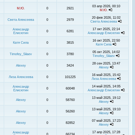
03 апр 2026, 00:10
М.Ю.
0
2921
М.Ю.
20 фев 2026, 11:02
Света Алексеева
0
2979
Света Алексеева
17 окт 2025, 22:14
Александр
0
6281
Елисютин
Александр Елисютин
16 окт 2025, 22:50
Катя Сила
0
3815
Катя Сила
05 окт 2025, 14:02
Timofey_Silaev
0
3780
Timofey_Silaev
28 сен 2025, 13:47
Alexey
0
3424
Alexey
16 май 2025, 15:42
Лиза Алексеева
0
101225
Лиза Алексеева
14 май 2025, 14:05
Александр
0
60048
Елисютин
Александр Елисютин
13 май 2025, 19:12
Alexey
0
58760
Alexey
13 май 2025, 19:10
Alexey
0
56260
Alexey
07 май 2025, 17:23
Alexey
0
82852
Alexey
17 апр 2025, 17:28
Александр
0
66234