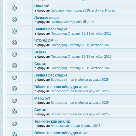
Начало!
в форуме
Байдарочный поход 2026г р.Волга 1-3мая
Личные вещи
в форуме
Зимний многодневный 2026
Личная раскладка
в форуме
Поход под Старицу 18-19 октября 2025
ЧТО ЕДИМ =)
в форуме
Поход под Старицу 18-19 октября 2025
Общак
в форуме
Поход под Старицу 18-19 октября 2025
Состав
в форуме
Поход под Старицу 18-19 октября 2025
Личная раскладка
в форуме
Всевозрастная майская двушка 2025
Общественное оборудование
в форуме
Всевозрастная майская двушка 2025
Маршрут
в форуме
Всевозрастная майская двушка 2025
Состав
в форуме
Всевозрастная майская двушка 2025
Технический анализ
в форуме
Апрельская пешая двушка 2025
Общественное оборудование