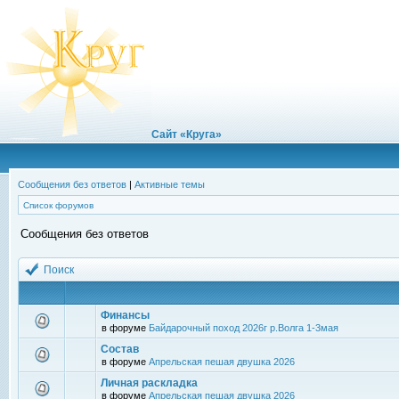
Сайт «Круга»
Сообщения без ответов
|
Активные темы
Список форумов
Сообщения без ответов
Поиск
Финансы
в форуме
Байдарочный поход 2026г р.Волга 1-3мая
Состав
в форуме
Апрельская пешая двушка 2026
Личная раскладка
в форуме
Апрельская пешая двушка 2026