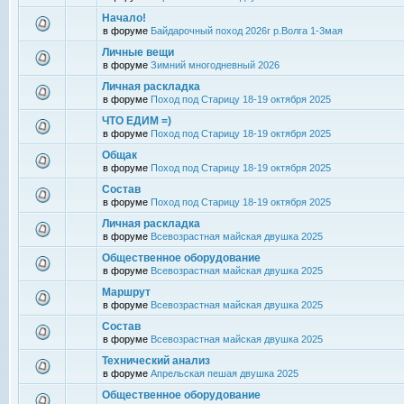
Начало!
в форуме
Байдарочный поход 2026г р.Волга 1-3мая
Личные вещи
в форуме
Зимний многодневный 2026
Личная раскладка
в форуме
Поход под Старицу 18-19 октября 2025
ЧТО ЕДИМ =)
в форуме
Поход под Старицу 18-19 октября 2025
Общак
в форуме
Поход под Старицу 18-19 октября 2025
Состав
в форуме
Поход под Старицу 18-19 октября 2025
Личная раскладка
в форуме
Всевозрастная майская двушка 2025
Общественное оборудование
в форуме
Всевозрастная майская двушка 2025
Маршрут
в форуме
Всевозрастная майская двушка 2025
Состав
в форуме
Всевозрастная майская двушка 2025
Технический анализ
в форуме
Апрельская пешая двушка 2025
Общественное оборудование