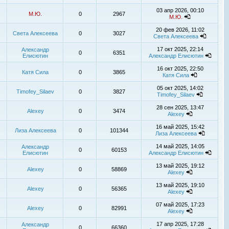
03 апр 2026, 00:10
М.Ю.
0
2967
М.Ю.
20 фев 2026, 11:02
Света Алексеева
0
3027
Света Алексеева
17 окт 2025, 22:14
Александр
0
6351
Елисютин
Александр Елисютин
16 окт 2025, 22:50
Катя Сила
0
3865
Катя Сила
05 окт 2025, 14:02
Timofey_Silaev
0
3827
Timofey_Silaev
28 сен 2025, 13:47
Alexey
0
3474
Alexey
16 май 2025, 15:42
Лиза Алексеева
0
101344
Лиза Алексеева
14 май 2025, 14:05
Александр
0
60153
Елисютин
Александр Елисютин
13 май 2025, 19:12
Alexey
0
58869
Alexey
13 май 2025, 19:10
Alexey
0
56365
Alexey
07 май 2025, 17:23
Alexey
0
82991
Alexey
17 апр 2025, 17:28
Александр
0
66360