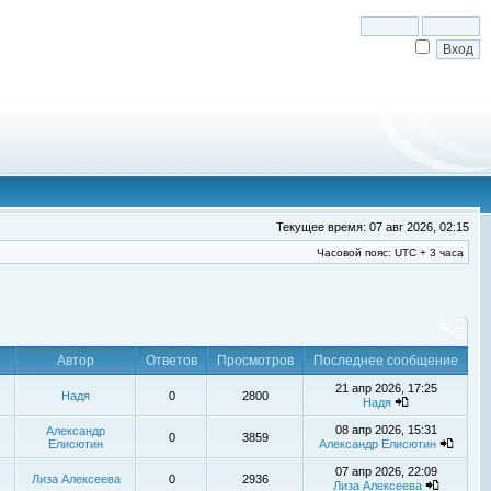
Текущее время: 07 авг 2026, 02:15
Часовой пояс: UTC + 3 часа
Автор
Ответов
Просмотров
Последнее сообщение
21 апр 2026, 17:25
Надя
0
2800
Надя
08 апр 2026, 15:31
Александр
0
3859
Елисютин
Александр Елисютин
07 апр 2026, 22:09
Лиза Алексеева
0
2936
Лиза Алексеева