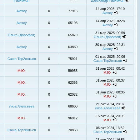
Елисютин
Александр Елисютин
14 апр 2025, 17:10
Alexey
0
77915
Alexey
14 апр 2025, 16:28
Alexey
0
65193
Alexey
31 мар 2025, 00:59
Ольга (Дорофея)
0
65879
Ольга (Дорофея)
30 мар 2025, 22:31
Alexey
0
63860
Alexey
01 мар 2025, 20:06
Саша Тер2ентьев
0
75921
Саша Тер2ентьев
31 янв 2025, 00:42
М.Ю.
0
59955
М.Ю.
31 янв 2025, 00:37
М.Ю.
0
62366
М.Ю.
31 янв 2025, 00:35
М.Ю.
0
62072
М.Ю.
21 окт 2024, 20:07
Лиза Алексеева
0
68600
Лиза Алексеева
15 окт 2024, 20:05
М.Ю.
0
96912
М.Ю.
06 окт 2024, 13:52
Саша Тер2ентьев
0
70858
Саша Тер2ентьев
27 сен 2024, 16:53