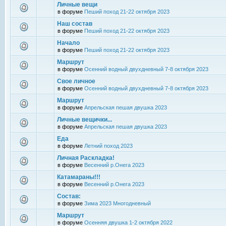
Личные вещи
в форуме
Пеший поход 21-22 октября 2023
Наш состав
в форуме
Пеший поход 21-22 октября 2023
Начало
в форуме
Пеший поход 21-22 октября 2023
Маршрут
в форуме
Осенний водный двухдневный 7-8 октября 2023
Свое личное
в форуме
Осенний водный двухдневный 7-8 октября 2023
Маршрут
в форуме
Апрельская пешая двушка 2023
Личные вещички...
в форуме
Апрельская пешая двушка 2023
Еда
в форуме
Летний поход 2023
Личная Раскладка!
в форуме
Весенний р.Онега 2023
Катамараны!!!
в форуме
Весенний р.Онега 2023
Состав:
в форуме
Зима 2023 Многодневный
Маршрут
в форуме
Осенняя двушка 1-2 октября 2022