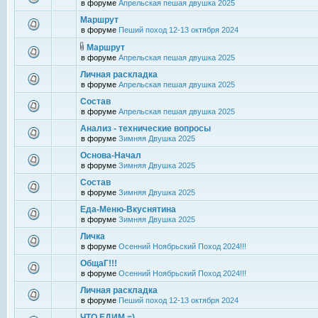
в форуме
Апрельская пешая двушка 2025
Маршрут
в форуме
Пеший поход 12-13 октября 2024
Маршрут
в форуме
Апрельская пешая двушка 2025
Личная раскладка
в форуме
Апрельская пешая двушка 2025
Состав
в форуме
Апрельская пешая двушка 2025
Анализ - технические вопросы
в форуме
Зимняя Двушка 2025
Основа-Начал
в форуме
Зимняя Двушка 2025
Состав
в форуме
Зимняя Двушка 2025
Еда-Меню-Вкуснятина
в форуме
Зимняя Двушка 2025
Личка
в форуме
Осенний Ноябрьский Поход 2024!!!
ОбщаГ!!!
в форуме
Осенний Ноябрьский Поход 2024!!!
Личная раскладка
в форуме
Пеший поход 12-13 октября 2024
ЧТО ЕДИМ =)