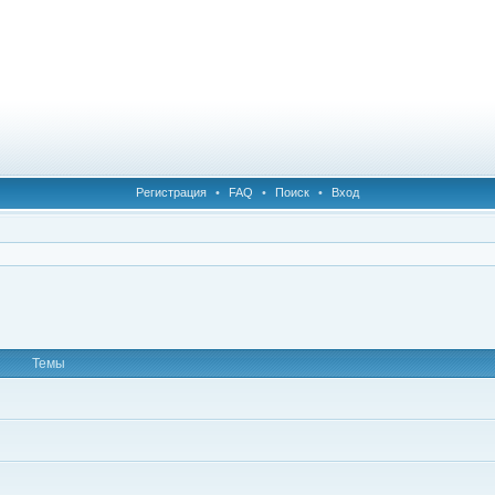
Регистрация
•
FAQ
•
Поиск
•
Вход
Темы