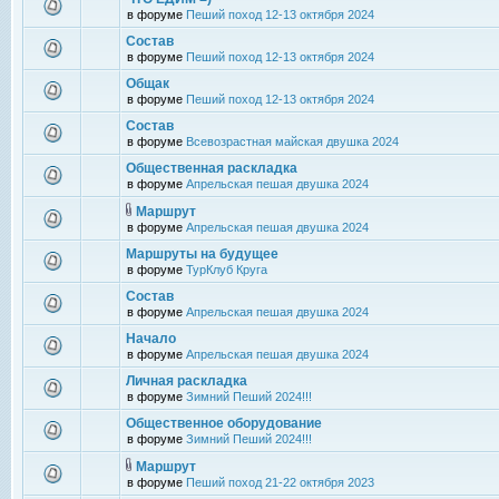
в форуме
Пеший поход 12-13 октября 2024
Состав
в форуме
Пеший поход 12-13 октября 2024
Общак
в форуме
Пеший поход 12-13 октября 2024
Состав
в форуме
Всевозрастная майская двушка 2024
Общественная раскладка
в форуме
Апрельская пешая двушка 2024
Маршрут
в форуме
Апрельская пешая двушка 2024
Маршруты на будущее
в форуме
ТурКлуб Круга
Состав
в форуме
Апрельская пешая двушка 2024
Начало
в форуме
Апрельская пешая двушка 2024
Личная раскладка
в форуме
Зимний Пеший 2024!!!
Общественное оборудование
в форуме
Зимний Пеший 2024!!!
Маршрут
в форуме
Пеший поход 21-22 октября 2023