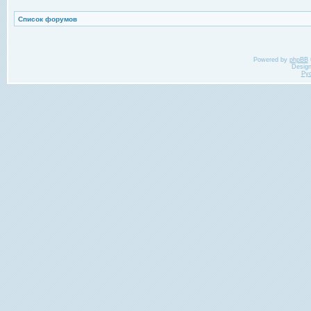
Список форумов
Powered by
phpBB
Desig
Ру