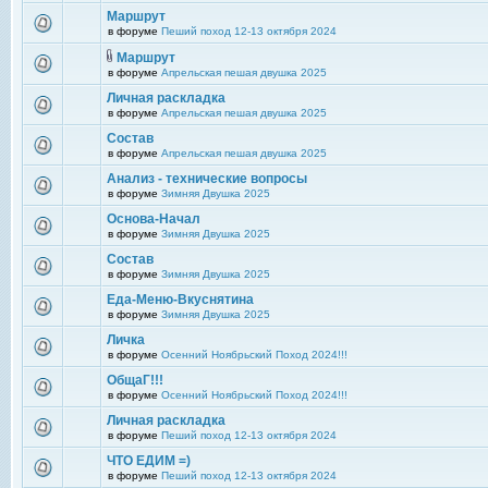
Маршрут
в форуме
Пеший поход 12-13 октября 2024
Маршрут
в форуме
Апрельская пешая двушка 2025
Личная раскладка
в форуме
Апрельская пешая двушка 2025
Состав
в форуме
Апрельская пешая двушка 2025
Анализ - технические вопросы
в форуме
Зимняя Двушка 2025
Основа-Начал
в форуме
Зимняя Двушка 2025
Состав
в форуме
Зимняя Двушка 2025
Еда-Меню-Вкуснятина
в форуме
Зимняя Двушка 2025
Личка
в форуме
Осенний Ноябрьский Поход 2024!!!
ОбщаГ!!!
в форуме
Осенний Ноябрьский Поход 2024!!!
Личная раскладка
в форуме
Пеший поход 12-13 октября 2024
ЧТО ЕДИМ =)
в форуме
Пеший поход 12-13 октября 2024