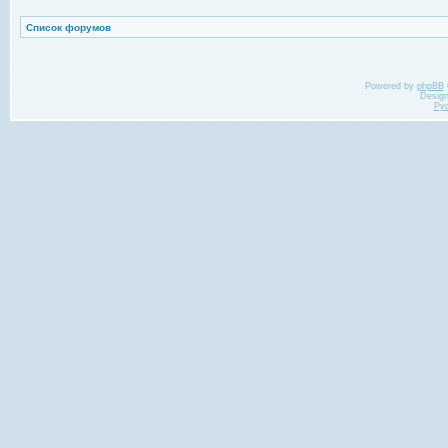
Список форумов
Powered by
phpBB
Desig
Ру