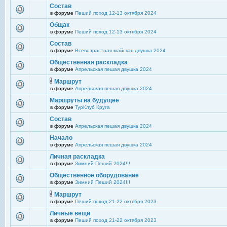
Состав
в форуме
Пеший поход 12-13 октября 2024
Общак
в форуме
Пеший поход 12-13 октября 2024
Состав
в форуме
Всевозрастная майская двушка 2024
Общественная раскладка
в форуме
Апрельская пешая двушка 2024
Маршрут
в форуме
Апрельская пешая двушка 2024
Маршруты на будущее
в форуме
ТурКлуб Круга
Состав
в форуме
Апрельская пешая двушка 2024
Начало
в форуме
Апрельская пешая двушка 2024
Личная раскладка
в форуме
Зимний Пеший 2024!!!
Общественное оборудование
в форуме
Зимний Пеший 2024!!!
Маршрут
в форуме
Пеший поход 21-22 октября 2023
Личные вещи
в форуме
Пеший поход 21-22 октября 2023