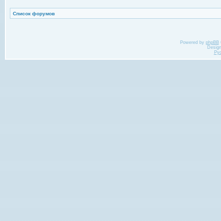
Список форумов
Powered by
phpBB
Desig
Ру