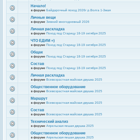
Начало!
в форуме
Байдарочный поход 2026г р.Волга 1-3мая
Личные вещи
в форуме
Зимний многодневный 2026
Личная раскладка
в форуме
Поход под Старицу 18-19 октября 2025
ЧТО ЕДИМ =)
в форуме
Поход под Старицу 18-19 октября 2025
Общак
в форуме
Поход под Старицу 18-19 октября 2025
Состав
в форуме
Поход под Старицу 18-19 октября 2025
Личная раскладка
в форуме
Всевозрастная майская двушка 2025
Общественное оборудование
в форуме
Всевозрастная майская двушка 2025
Маршрут
в форуме
Всевозрастная майская двушка 2025
Состав
в форуме
Всевозрастная майская двушка 2025
Технический анализ
в форуме
Апрельская пешая двушка 2025
Общественное оборудование
в форуме
Апрельская пешая двушка 2025