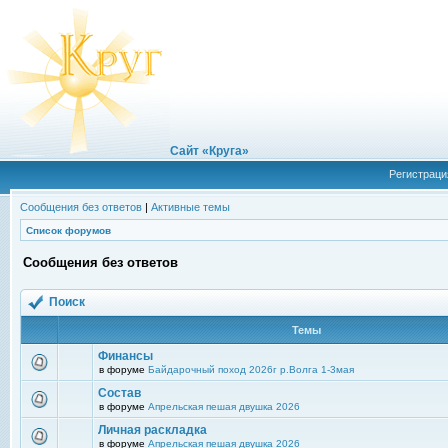
Сайт «Круга»
Регистраци
Сообщения без ответов
|
Активные темы
Список форумов
Сообщения без ответов
Поиск
Темы
Финансы
в форуме
Байдарочный поход 2026г р.Волга 1-3мая
Состав
в форуме
Апрельская пешая двушка 2026
Личная раскладка
в форуме
Апрельская пешая двушка 2026