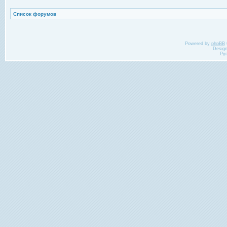
Список форумов
Powered by
phpBB
Desig
Ру