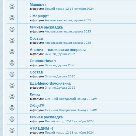
Маршрут
в форуме
Пеший поход 12-13 октября 2024
Маршрут
в форуме
Апрельская пешая двушка 2025
Личная раскладка
в форуме
Апрельская пешая двушка 2025
Состав
в форуме
Апрельская пешая двушка 2025
Анализ - технические вопросы
в форуме
Зимняя Двушка 2025
Основа-Начал
в форуме
Зимняя Двушка 2025
Состав
в форуме
Зимняя Двушка 2025
Еда-Меню-Вкуснятина
в форуме
Зимняя Двушка 2025
Личка
в форуме
Осенний Ноябрьский Поход 2024!!!
ОбщаГ!!!
в форуме
Осенний Ноябрьский Поход 2024!!!
Личная раскладка
в форуме
Пеший поход 12-13 октября 2024
ЧТО ЕДИМ =)
в форуме
Пеший поход 12-13 октября 2024