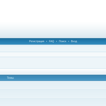
Регистрация
•
FAQ
•
Поиск
•
Вход
Темы