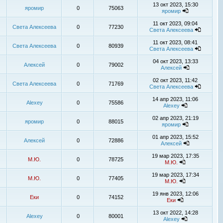
13 окт 2023, 15:30
яромир
0
75063
яромир
11 окт 2023, 09:04
Света Алексеева
0
77230
Света Алексеева
11 окт 2023, 08:41
Света Алексеева
0
80939
Света Алексеева
04 окт 2023, 13:33
Алексей
0
79002
Алексей
02 окт 2023, 11:42
Света Алексеева
0
71769
Света Алексеева
14 апр 2023, 11:06
Alexey
0
75586
Alexey
02 апр 2023, 21:19
яромир
0
88015
яромир
01 апр 2023, 15:52
Алексей
0
72886
Алексей
19 мар 2023, 17:35
М.Ю.
0
78725
М.Ю.
19 мар 2023, 17:34
М.Ю.
0
77405
М.Ю.
19 янв 2023, 12:06
Еки
0
74152
Еки
13 окт 2022, 14:28
Alexey
0
80001
Alexey