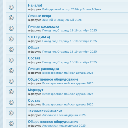
Начало!
в форуме
Байдарочный поход 2026г р.Волга 1-3мая
Личные вещи
в форуме
Зимний многодневный 2026
Личная раскладка
в форуме
Поход под Старицу 18-19 октября 2025
ЧТО ЕДИМ =)
в форуме
Поход под Старицу 18-19 октября 2025
Общак
в форуме
Поход под Старицу 18-19 октября 2025
Состав
в форуме
Поход под Старицу 18-19 октября 2025
Личная раскладка
в форуме
Всевозрастная майская двушка 2025
Общественное оборудование
в форуме
Всевозрастная майская двушка 2025
Маршрут
в форуме
Всевозрастная майская двушка 2025
Состав
в форуме
Всевозрастная майская двушка 2025
Технический анализ
в форуме
Апрельская пешая двушка 2025
Общественное оборудование
в форуме
Апрельская пешая двушка 2025