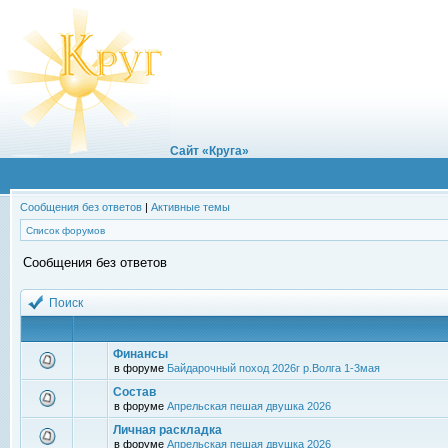
Сайт «Круга»
Сообщения без ответов
|
Активные темы
Список форумов
Сообщения без ответов
Поиск
Финансы
в форуме
Байдарочный поход 2026г р.Волга 1-3мая
Состав
в форуме
Апрельская пешая двушка 2026
Личная раскладка
в форуме
Апрельская пешая двушка 2026