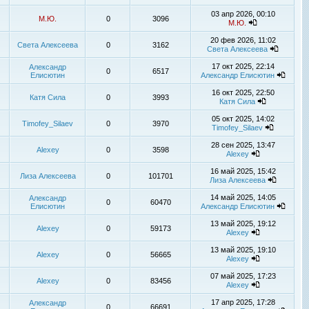
03 апр 2026, 00:10
М.Ю.
0
3096
М.Ю.
20 фев 2026, 11:02
Света Алексеева
0
3162
Света Алексеева
17 окт 2025, 22:14
Александр
0
6517
Елисютин
Александр Елисютин
16 окт 2025, 22:50
Катя Сила
0
3993
Катя Сила
05 окт 2025, 14:02
Timofey_Silaev
0
3970
Timofey_Silaev
28 сен 2025, 13:47
Alexey
0
3598
Alexey
16 май 2025, 15:42
Лиза Алексеева
0
101701
Лиза Алексеева
14 май 2025, 14:05
Александр
0
60470
Елисютин
Александр Елисютин
13 май 2025, 19:12
Alexey
0
59173
Alexey
13 май 2025, 19:10
Alexey
0
56665
Alexey
07 май 2025, 17:23
Alexey
0
83456
Alexey
17 апр 2025, 17:28
Александр
0
66691