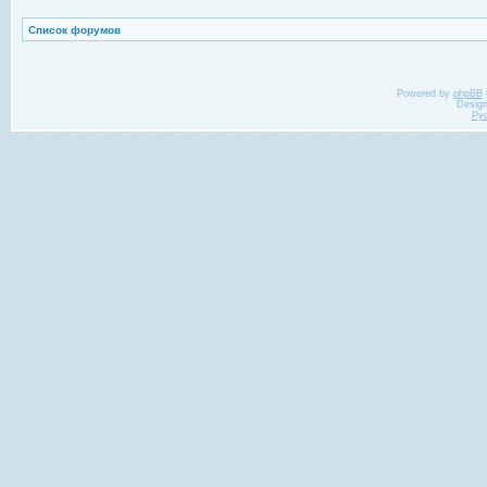
Список форумов
Powered by
phpBB
Desig
Ру