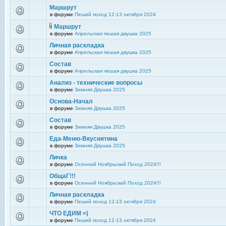
Маршрут
в форуме
Пеший поход 12-13 октября 2024
Маршрут
в форуме
Апрельская пешая двушка 2025
Личная раскладка
в форуме
Апрельская пешая двушка 2025
Состав
в форуме
Апрельская пешая двушка 2025
Анализ - технические вопросы
в форуме
Зимняя Двушка 2025
Основа-Начал
в форуме
Зимняя Двушка 2025
Состав
в форуме
Зимняя Двушка 2025
Еда-Меню-Вкуснятина
в форуме
Зимняя Двушка 2025
Личка
в форуме
Осенний Ноябрьский Поход 2024!!!
ОбщаГ!!!
в форуме
Осенний Ноябрьский Поход 2024!!!
Личная раскладка
в форуме
Пеший поход 12-13 октября 2024
ЧТО ЕДИМ =)
в форуме
Пеший поход 12-13 октября 2024