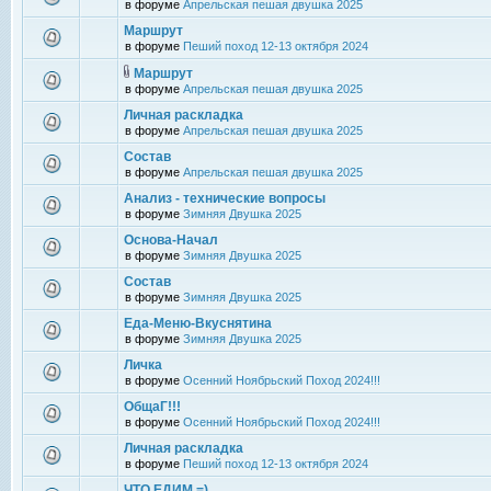
в форуме
Апрельская пешая двушка 2025
Маршрут
в форуме
Пеший поход 12-13 октября 2024
Маршрут
в форуме
Апрельская пешая двушка 2025
Личная раскладка
в форуме
Апрельская пешая двушка 2025
Состав
в форуме
Апрельская пешая двушка 2025
Анализ - технические вопросы
в форуме
Зимняя Двушка 2025
Основа-Начал
в форуме
Зимняя Двушка 2025
Состав
в форуме
Зимняя Двушка 2025
Еда-Меню-Вкуснятина
в форуме
Зимняя Двушка 2025
Личка
в форуме
Осенний Ноябрьский Поход 2024!!!
ОбщаГ!!!
в форуме
Осенний Ноябрьский Поход 2024!!!
Личная раскладка
в форуме
Пеший поход 12-13 октября 2024
ЧТО ЕДИМ =)