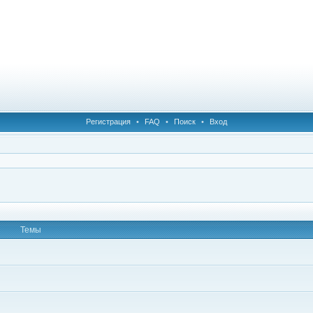
Регистрация
•
FAQ
•
Поиск
•
Вход
Темы