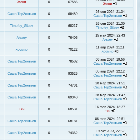
Женя
0
67586
Женя
26 сен 2024, 21:34
Саша Тер2ентьев
0
68489
Саша Тер2ентьев
26 сен 2024, 21:30
Timofey_Silaev
0
68217
Timofey_Silaev
15 май 2024, 22:43
Alexey
0
76405
Alexey
11 апр 2024, 21:11
яромир
0
70122
яромир
08 апр 2024, 19:56
Саша Тер2ентьев
0
78582
Саша Тер2ентьев
05 апр 2024, 22:12
Саша Тер2ентьев
0
93525
Саша Тер2ентьев
28 мар 2024, 21:51
Саша Тер2ентьев
0
74781
Саша Тер2ентьев
28 мар 2024, 21:47
Саша Тер2ентьев
0
69340
Саша Тер2ентьев
16 фев 2024, 18:27
Еки
0
68531
Еки
06 фев 2024, 22:51
Саша Тер2ентьев
0
68181
Саша Тер2ентьев
19 окт 2023, 22:52
Саша Тер2ентьев
0
74362
Саша Тер2ентьев