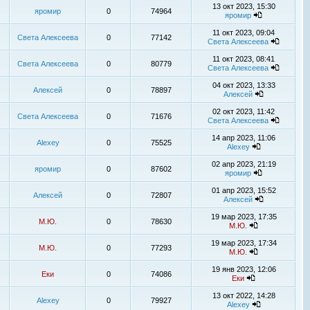
13 окт 2023, 15:30
яромир
0
74964
яромир
11 окт 2023, 09:04
Света Алексеева
0
77142
Света Алексеева
11 окт 2023, 08:41
Света Алексеева
0
80779
Света Алексеева
04 окт 2023, 13:33
Алексей
0
78897
Алексей
02 окт 2023, 11:42
Света Алексеева
0
71676
Света Алексеева
14 апр 2023, 11:06
Alexey
0
75525
Alexey
02 апр 2023, 21:19
яромир
0
87602
яромир
01 апр 2023, 15:52
Алексей
0
72807
Алексей
19 мар 2023, 17:35
М.Ю.
0
78630
М.Ю.
19 мар 2023, 17:34
М.Ю.
0
77293
М.Ю.
19 янв 2023, 12:06
Еки
0
74086
Еки
13 окт 2022, 14:28
Alexey
0
79927
Alexey