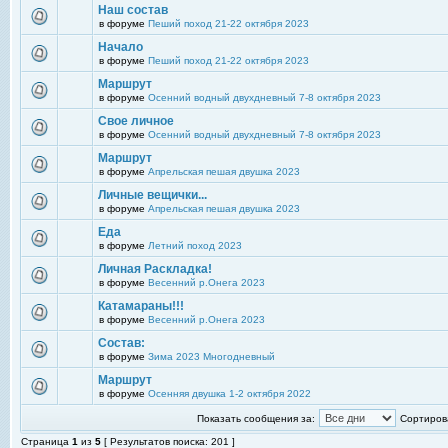
Наш состав
в форуме
Пеший поход 21-22 октября 2023
Начало
в форуме
Пеший поход 21-22 октября 2023
Маршрут
в форуме
Осенний водный двухдневный 7-8 октября 2023
Свое личное
в форуме
Осенний водный двухдневный 7-8 октября 2023
Маршрут
в форуме
Апрельская пешая двушка 2023
Личные вещички...
в форуме
Апрельская пешая двушка 2023
Еда
в форуме
Летний поход 2023
Личная Раскладка!
в форуме
Весенний р.Онега 2023
Катамараны!!!
в форуме
Весенний р.Онега 2023
Состав:
в форуме
Зима 2023 Многодневный
Маршрут
в форуме
Осенняя двушка 1-2 октября 2022
Показать сообщения за:
Сортирова
Страница
1
из
5
[ Результатов поиска: 201 ]