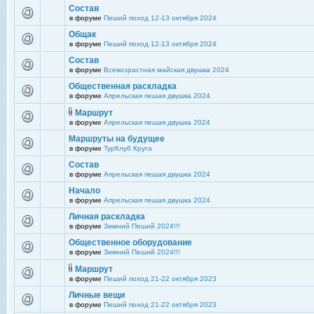
Состав
в форуме
Пеший поход 12-13 октября 2024
Общак
в форуме
Пеший поход 12-13 октября 2024
Состав
в форуме
Всевозрастная майская двушка 2024
Общественная раскладка
в форуме
Апрельская пешая двушка 2024
Маршрут
в форуме
Апрельская пешая двушка 2024
Маршруты на будущее
в форуме
ТурКлуб Круга
Состав
в форуме
Апрельская пешая двушка 2024
Начало
в форуме
Апрельская пешая двушка 2024
Личная раскладка
в форуме
Зимний Пеший 2024!!!
Общественное оборудование
в форуме
Зимний Пеший 2024!!!
Маршрут
в форуме
Пеший поход 21-22 октября 2023
Личные вещи
в форуме
Пеший поход 21-22 октября 2023