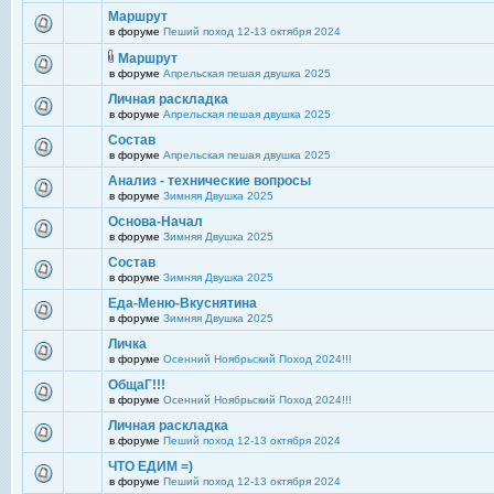
Маршрут
в форуме
Пеший поход 12-13 октября 2024
Маршрут
в форуме
Апрельская пешая двушка 2025
Личная раскладка
в форуме
Апрельская пешая двушка 2025
Состав
в форуме
Апрельская пешая двушка 2025
Анализ - технические вопросы
в форуме
Зимняя Двушка 2025
Основа-Начал
в форуме
Зимняя Двушка 2025
Состав
в форуме
Зимняя Двушка 2025
Еда-Меню-Вкуснятина
в форуме
Зимняя Двушка 2025
Личка
в форуме
Осенний Ноябрьский Поход 2024!!!
ОбщаГ!!!
в форуме
Осенний Ноябрьский Поход 2024!!!
Личная раскладка
в форуме
Пеший поход 12-13 октября 2024
ЧТО ЕДИМ =)
в форуме
Пеший поход 12-13 октября 2024