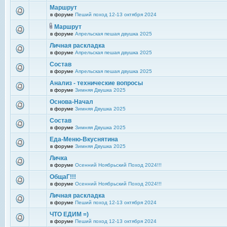
Маршрут
в форуме
Пеший поход 12-13 октября 2024
Маршрут
в форуме
Апрельская пешая двушка 2025
Личная раскладка
в форуме
Апрельская пешая двушка 2025
Состав
в форуме
Апрельская пешая двушка 2025
Анализ - технические вопросы
в форуме
Зимняя Двушка 2025
Основа-Начал
в форуме
Зимняя Двушка 2025
Состав
в форуме
Зимняя Двушка 2025
Еда-Меню-Вкуснятина
в форуме
Зимняя Двушка 2025
Личка
в форуме
Осенний Ноябрьский Поход 2024!!!
ОбщаГ!!!
в форуме
Осенний Ноябрьский Поход 2024!!!
Личная раскладка
в форуме
Пеший поход 12-13 октября 2024
ЧТО ЕДИМ =)
в форуме
Пеший поход 12-13 октября 2024