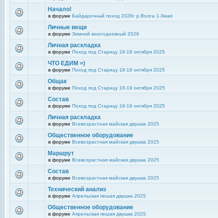
Начало!
в форуме
Байдарочный поход 2026г р.Волга 1-3мая
Личные вещи
в форуме
Зимний многодневный 2026
Личная раскладка
в форуме
Поход под Старицу 18-19 октября 2025
ЧТО ЕДИМ =)
в форуме
Поход под Старицу 18-19 октября 2025
Общак
в форуме
Поход под Старицу 18-19 октября 2025
Состав
в форуме
Поход под Старицу 18-19 октября 2025
Личная раскладка
в форуме
Всевозрастная майская двушка 2025
Общественное оборудование
в форуме
Всевозрастная майская двушка 2025
Маршрут
в форуме
Всевозрастная майская двушка 2025
Состав
в форуме
Всевозрастная майская двушка 2025
Технический анализ
в форуме
Апрельская пешая двушка 2025
Общественное оборудование
в форуме
Апрельская пешая двушка 2025