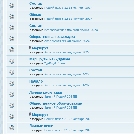
Состав
в форуме
Пеший поход 12-13 октября 2024
Общак
в форуме
Пеший поход 12-13 октября 2024
Состав
в форуме
Всевозрастная майская двушка 2024
Общественная раскладка
в форуме
Апрельская пешая двушка 2024
Маршрут
в форуме
Апрельская пешая двушка 2024
Маршруты на будущее
в форуме
ТурКлуб Круга
Состав
в форуме
Апрельская пешая двушка 2024
Начало
в форуме
Апрельская пешая двушка 2024
Личная раскладка
в форуме
Зимний Пеший 2024!!!
Общественное оборудование
в форуме
Зимний Пеший 2024!!!
Маршрут
в форуме
Пеший поход 21-22 октября 2023
Личные вещи
в форуме
Пеший поход 21-22 октября 2023