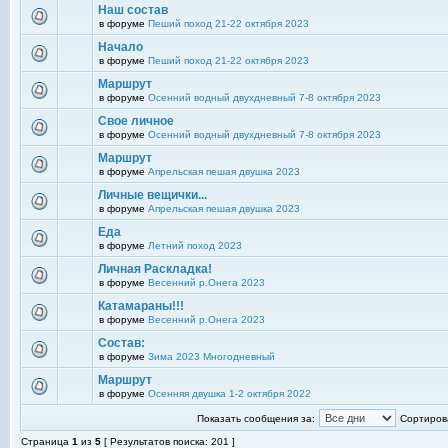
Наш состав
в форуме
Пеший поход 21-22 октября 2023
Начало
в форуме
Пеший поход 21-22 октября 2023
Маршрут
в форуме
Осенний водный двухдневный 7-8 октября 2023
Свое личное
в форуме
Осенний водный двухдневный 7-8 октября 2023
Маршрут
в форуме
Апрельская пешая двушка 2023
Личные вещички...
в форуме
Апрельская пешая двушка 2023
Еда
в форуме
Летний поход 2023
Личная Раскладка!
в форуме
Весенний р.Онега 2023
Катамараны!!!
в форуме
Весенний р.Онега 2023
Состав:
в форуме
Зима 2023 Многодневный
Маршрут
в форуме
Осенняя двушка 1-2 октября 2022
Показать сообщения за:
Сортирова
Страница
1
из
5
[ Результатов поиска: 201 ]