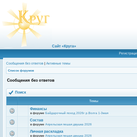
Сайт «Круга»
Регистраци
Сообщения без ответов
|
Активные темы
Список форумов
Сообщения без ответов
Поиск
Темы
Финансы
в форуме
Байдарочный поход 2026г р.Волга 1-3мая
Состав
в форуме
Апрельская пешая двушка 2026
Личная раскладка
в форуме
Апрельская пешая двушка 2026