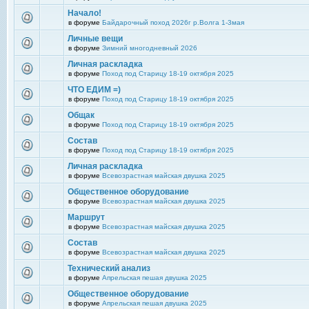
Начало!
в форуме
Байдарочный поход 2026г р.Волга 1-3мая
Личные вещи
в форуме
Зимний многодневный 2026
Личная раскладка
в форуме
Поход под Старицу 18-19 октября 2025
ЧТО ЕДИМ =)
в форуме
Поход под Старицу 18-19 октября 2025
Общак
в форуме
Поход под Старицу 18-19 октября 2025
Состав
в форуме
Поход под Старицу 18-19 октября 2025
Личная раскладка
в форуме
Всевозрастная майская двушка 2025
Общественное оборудование
в форуме
Всевозрастная майская двушка 2025
Маршрут
в форуме
Всевозрастная майская двушка 2025
Состав
в форуме
Всевозрастная майская двушка 2025
Технический анализ
в форуме
Апрельская пешая двушка 2025
Общественное оборудование
в форуме
Апрельская пешая двушка 2025