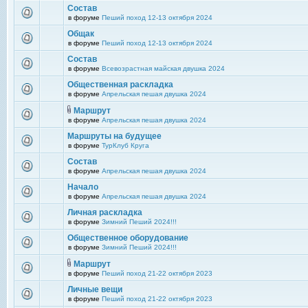
Состав
в форуме
Пеший поход 12-13 октября 2024
Общак
в форуме
Пеший поход 12-13 октября 2024
Состав
в форуме
Всевозрастная майская двушка 2024
Общественная раскладка
в форуме
Апрельская пешая двушка 2024
Маршрут
в форуме
Апрельская пешая двушка 2024
Маршруты на будущее
в форуме
ТурКлуб Круга
Состав
в форуме
Апрельская пешая двушка 2024
Начало
в форуме
Апрельская пешая двушка 2024
Личная раскладка
в форуме
Зимний Пеший 2024!!!
Общественное оборудование
в форуме
Зимний Пеший 2024!!!
Маршрут
в форуме
Пеший поход 21-22 октября 2023
Личные вещи
в форуме
Пеший поход 21-22 октября 2023