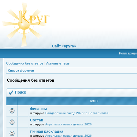
Сайт «Круга»
Регистраци
Сообщения без ответов
|
Активные темы
Список форумов
Сообщения без ответов
Поиск
Темы
Финансы
в форуме
Байдарочный поход 2026г р.Волга 1-3мая
Состав
в форуме
Апрельская пешая двушка 2026
Личная раскладка
в форуме
Апрельская пешая двушка 2026