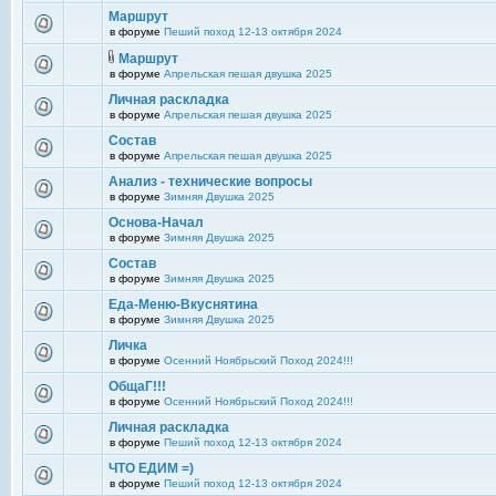
Маршрут
в форуме
Пеший поход 12-13 октября 2024
Маршрут
в форуме
Апрельская пешая двушка 2025
Личная раскладка
в форуме
Апрельская пешая двушка 2025
Состав
в форуме
Апрельская пешая двушка 2025
Анализ - технические вопросы
в форуме
Зимняя Двушка 2025
Основа-Начал
в форуме
Зимняя Двушка 2025
Состав
в форуме
Зимняя Двушка 2025
Еда-Меню-Вкуснятина
в форуме
Зимняя Двушка 2025
Личка
в форуме
Осенний Ноябрьский Поход 2024!!!
ОбщаГ!!!
в форуме
Осенний Ноябрьский Поход 2024!!!
Личная раскладка
в форуме
Пеший поход 12-13 октября 2024
ЧТО ЕДИМ =)
в форуме
Пеший поход 12-13 октября 2024