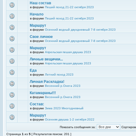
Наш состав
в форуме
Пеший поход 21-22 октября 2023
Начало
в форуме
Пеший поход 21-22 октября 2023
Маршрут
в форуме
Осенний водный двухдневный 7-8 октября 2023
Свое личное
в форуме
Осенний водный двухдневный 7-8 октября 2023
Маршрут
в форуме
Апрельская пешая двушка 2023
Личные вещички...
в форуме
Апрельская пешая двушка 2023
Еда
в форуме
Летний поход 2023
Личная Раскладка!
в форуме
Весенний р.Онега 2023
Катамараны!!!
в форуме
Весенний р.Онега 2023
Состав:
в форуме
Зима 2023 Многодневный
Маршрут
в форуме
Осенняя двушка 1-2 октября 2022
Показать сообщения за:
Сортирова
Страница
1
из
5
[ Результатов поиска: 201 ]