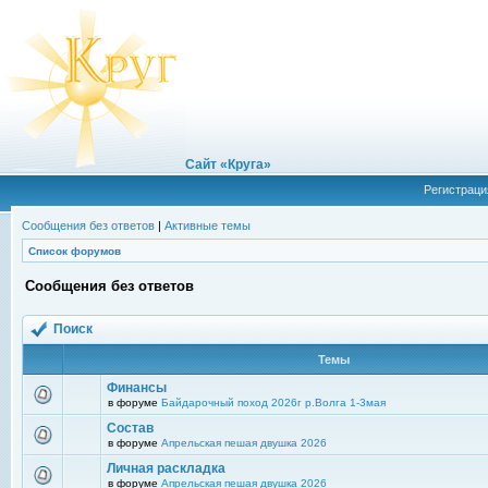
Сайт «Круга»
Регистраци
Сообщения без ответов
|
Активные темы
Список форумов
Сообщения без ответов
Поиск
Темы
Финансы
в форуме
Байдарочный поход 2026г р.Волга 1-3мая
Состав
в форуме
Апрельская пешая двушка 2026
Личная раскладка
в форуме
Апрельская пешая двушка 2026