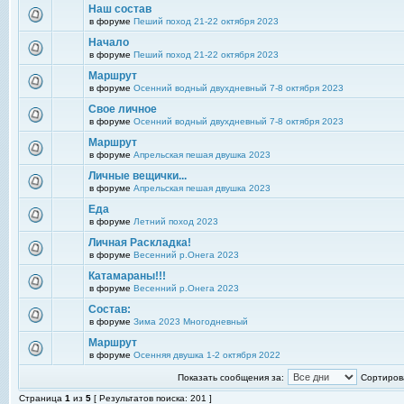
Наш состав
в форуме
Пеший поход 21-22 октября 2023
Начало
в форуме
Пеший поход 21-22 октября 2023
Маршрут
в форуме
Осенний водный двухдневный 7-8 октября 2023
Свое личное
в форуме
Осенний водный двухдневный 7-8 октября 2023
Маршрут
в форуме
Апрельская пешая двушка 2023
Личные вещички...
в форуме
Апрельская пешая двушка 2023
Еда
в форуме
Летний поход 2023
Личная Раскладка!
в форуме
Весенний р.Онега 2023
Катамараны!!!
в форуме
Весенний р.Онега 2023
Состав:
в форуме
Зима 2023 Многодневный
Маршрут
в форуме
Осенняя двушка 1-2 октября 2022
Показать сообщения за:
Сортирова
Страница
1
из
5
[ Результатов поиска: 201 ]