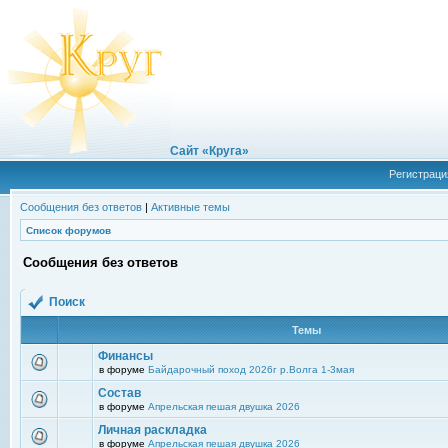
Сайт «Круга»
Регистраци
Сообщения без ответов
|
Активные темы
Список форумов
Сообщения без ответов
Поиск
Темы
Финансы
в форуме
Байдарочный поход 2026г р.Волга 1-3мая
Состав
в форуме
Апрельская пешая двушка 2026
Личная раскладка
в форуме
Апрельская пешая двушка 2026