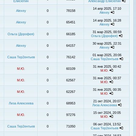
Елисютин
Александр Елисютин
14 апр 2025, 17:10
Alexey
0
78158
Alexey
14 апр 2025, 16:28
Alexey
0
65451
Alexey
31 мар 2025, 00:59
Ольга (Дорофея)
0
66185
Ольга (Дорофея)
30 мар 2025, 22:31
Alexey
0
64157
Alexey
01 мар 2025, 20:06
Саша Тер2ентьев
0
76142
Саша Тер2ентьев
31 янв 2025, 00:42
М.Ю.
0
60109
М.Ю.
31 янв 2025, 00:37
М.Ю.
0
62567
М.Ю.
31 янв 2025, 00:35
М.Ю.
0
62267
М.Ю.
21 окт 2024, 20:07
Лиза Алексеева
0
68953
Лиза Алексеева
15 окт 2024, 20:05
М.Ю.
0
97276
М.Ю.
06 окт 2024, 13:52
Саша Тер2ентьев
0
71050
Саша Тер2ентьев
27 сен 2024, 16:53