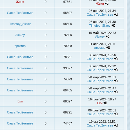
Женя
0
67661
Женя
26 сен 2024, 21:34
Саша Тер2ентьев
0
68607
Саша Тер2ентьев
26 сен 2024, 21:30
Timofey_Silaev
0
68305
Timofey_Silaev
15 май 2024, 22:43
Alexey
0
76500
Alexey
11 апр 2024, 21:11
яромир
0
70208
яромир
08 апр 2024, 19:56
Саша Тер2ентьев
0
78681
Саша Тер2ентьев
05 апр 2024, 22:12
Саша Тер2ентьев
0
93677
Саша Тер2ентьев
28 мар 2024, 21:51
Саша Тер2ентьев
0
74879
Саша Тер2ентьев
28 мар 2024, 21:47
Саша Тер2ентьев
0
69455
Саша Тер2ентьев
16 фев 2024, 18:27
Еки
0
68627
Еки
06 фев 2024, 22:51
Саша Тер2ентьев
0
68291
Саша Тер2ентьев
19 окт 2023, 22:52
Саша Тер2ентьев
0
74487
Саша Тер2ентьев