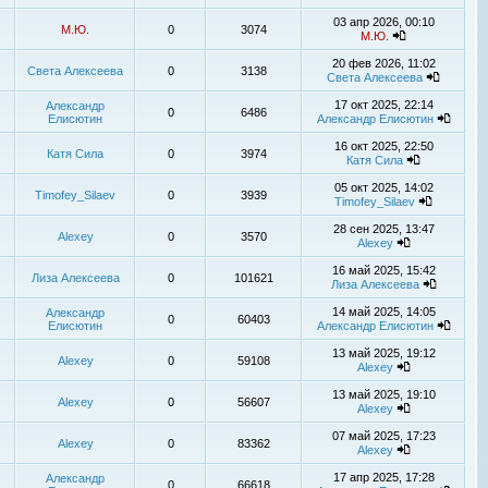
03 апр 2026, 00:10
М.Ю.
0
3074
М.Ю.
20 фев 2026, 11:02
Света Алексеева
0
3138
Света Алексеева
17 окт 2025, 22:14
Александр
0
6486
Елисютин
Александр Елисютин
16 окт 2025, 22:50
Катя Сила
0
3974
Катя Сила
05 окт 2025, 14:02
Timofey_Silaev
0
3939
Timofey_Silaev
28 сен 2025, 13:47
Alexey
0
3570
Alexey
16 май 2025, 15:42
Лиза Алексеева
0
101621
Лиза Алексеева
14 май 2025, 14:05
Александр
0
60403
Елисютин
Александр Елисютин
13 май 2025, 19:12
Alexey
0
59108
Alexey
13 май 2025, 19:10
Alexey
0
56607
Alexey
07 май 2025, 17:23
Alexey
0
83362
Alexey
17 апр 2025, 17:28
Александр
0
66618