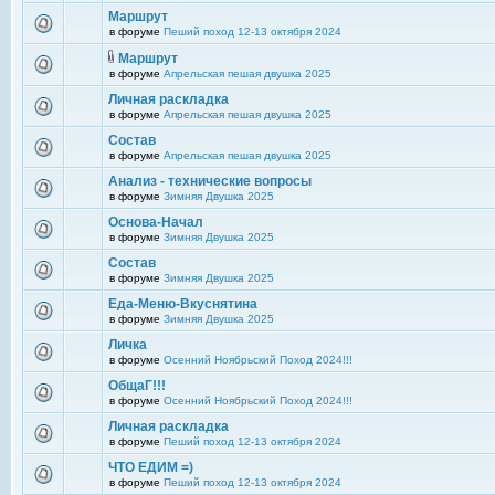
Маршрут
в форуме
Пеший поход 12-13 октября 2024
Маршрут
в форуме
Апрельская пешая двушка 2025
Личная раскладка
в форуме
Апрельская пешая двушка 2025
Состав
в форуме
Апрельская пешая двушка 2025
Анализ - технические вопросы
в форуме
Зимняя Двушка 2025
Основа-Начал
в форуме
Зимняя Двушка 2025
Состав
в форуме
Зимняя Двушка 2025
Еда-Меню-Вкуснятина
в форуме
Зимняя Двушка 2025
Личка
в форуме
Осенний Ноябрьский Поход 2024!!!
ОбщаГ!!!
в форуме
Осенний Ноябрьский Поход 2024!!!
Личная раскладка
в форуме
Пеший поход 12-13 октября 2024
ЧТО ЕДИМ =)
в форуме
Пеший поход 12-13 октября 2024