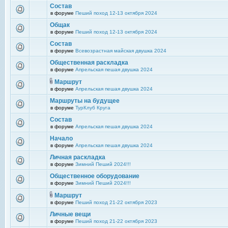
Состав
в форуме
Пеший поход 12-13 октября 2024
Общак
в форуме
Пеший поход 12-13 октября 2024
Состав
в форуме
Всевозрастная майская двушка 2024
Общественная раскладка
в форуме
Апрельская пешая двушка 2024
Маршрут
в форуме
Апрельская пешая двушка 2024
Маршруты на будущее
в форуме
ТурКлуб Круга
Состав
в форуме
Апрельская пешая двушка 2024
Начало
в форуме
Апрельская пешая двушка 2024
Личная раскладка
в форуме
Зимний Пеший 2024!!!
Общественное оборудование
в форуме
Зимний Пеший 2024!!!
Маршрут
в форуме
Пеший поход 21-22 октября 2023
Личные вещи
в форуме
Пеший поход 21-22 октября 2023