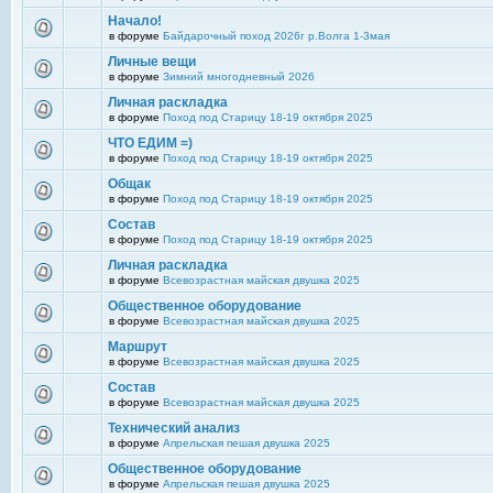
Начало!
в форуме
Байдарочный поход 2026г р.Волга 1-3мая
Личные вещи
в форуме
Зимний многодневный 2026
Личная раскладка
в форуме
Поход под Старицу 18-19 октября 2025
ЧТО ЕДИМ =)
в форуме
Поход под Старицу 18-19 октября 2025
Общак
в форуме
Поход под Старицу 18-19 октября 2025
Состав
в форуме
Поход под Старицу 18-19 октября 2025
Личная раскладка
в форуме
Всевозрастная майская двушка 2025
Общественное оборудование
в форуме
Всевозрастная майская двушка 2025
Маршрут
в форуме
Всевозрастная майская двушка 2025
Состав
в форуме
Всевозрастная майская двушка 2025
Технический анализ
в форуме
Апрельская пешая двушка 2025
Общественное оборудование
в форуме
Апрельская пешая двушка 2025