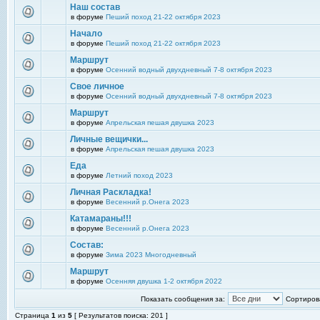
Наш состав
в форуме
Пеший поход 21-22 октября 2023
Начало
в форуме
Пеший поход 21-22 октября 2023
Маршрут
в форуме
Осенний водный двухдневный 7-8 октября 2023
Свое личное
в форуме
Осенний водный двухдневный 7-8 октября 2023
Маршрут
в форуме
Апрельская пешая двушка 2023
Личные вещички...
в форуме
Апрельская пешая двушка 2023
Еда
в форуме
Летний поход 2023
Личная Раскладка!
в форуме
Весенний р.Онега 2023
Катамараны!!!
в форуме
Весенний р.Онега 2023
Состав:
в форуме
Зима 2023 Многодневный
Маршрут
в форуме
Осенняя двушка 1-2 октября 2022
Показать сообщения за:
Сортирова
Страница
1
из
5
[ Результатов поиска: 201 ]