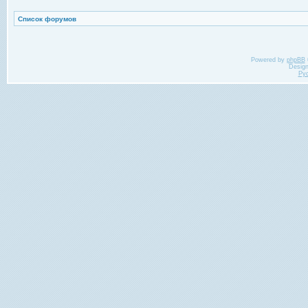
Список форумов
Powered by
phpBB
Desig
Ру