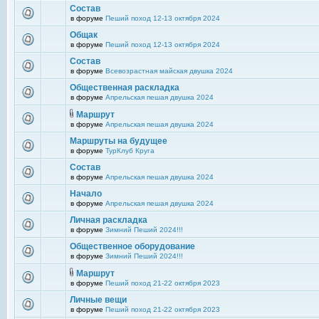
Состав
в форуме
Пеший поход 12-13 октября 2024
Общак
в форуме
Пеший поход 12-13 октября 2024
Состав
в форуме
Всевозрастная майская двушка 2024
Общественная раскладка
в форуме
Апрельская пешая двушка 2024
Маршрут
в форуме
Апрельская пешая двушка 2024
Маршруты на будущее
в форуме
ТурКлуб Круга
Состав
в форуме
Апрельская пешая двушка 2024
Начало
в форуме
Апрельская пешая двушка 2024
Личная раскладка
в форуме
Зимний Пеший 2024!!!
Общественное оборудование
в форуме
Зимний Пеший 2024!!!
Маршрут
в форуме
Пеший поход 21-22 октября 2023
Личные вещи
в форуме
Пеший поход 21-22 октября 2023