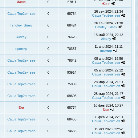
Женя
0
67811
Женя
26 сен 2024, 21:34
Саша Тер2ентьев
0
68784
Саша Тер2ентьев
26 сен 2024, 21:30
Timofey_Silaev
0
68424
Timofey_Silaev
15 май 2024, 22:43
Alexey
0
76626
Alexey
11 апр 2024, 21:11
яромир
0
70337
яромир
08 апр 2024, 19:56
Саша Тер2ентьев
0
78842
Саша Тер2ентьев
05 апр 2024, 22:12
Саша Тер2ентьев
0
93914
Саша Тер2ентьев
28 мар 2024, 21:51
Саша Тер2ентьев
0
75039
Саша Тер2ентьев
28 мар 2024, 21:47
Саша Тер2ентьев
0
69605
Саша Тер2ентьев
16 фев 2024, 18:27
Еки
0
68774
Еки
06 фев 2024, 22:51
Саша Тер2ентьев
0
68455
Саша Тер2ентьев
19 окт 2023, 22:52
Саша Тер2ентьев
0
74655
Саша Тер2ентьев