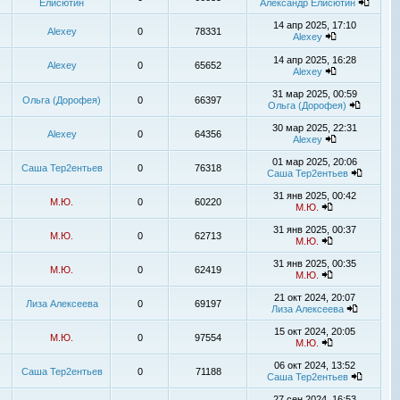
Елисютин
Александр Елисютин
14 апр 2025, 17:10
Alexey
0
78331
Alexey
14 апр 2025, 16:28
Alexey
0
65652
Alexey
31 мар 2025, 00:59
Ольга (Дорофея)
0
66397
Ольга (Дорофея)
30 мар 2025, 22:31
Alexey
0
64356
Alexey
01 мар 2025, 20:06
Саша Тер2ентьев
0
76318
Саша Тер2ентьев
31 янв 2025, 00:42
М.Ю.
0
60220
М.Ю.
31 янв 2025, 00:37
М.Ю.
0
62713
М.Ю.
31 янв 2025, 00:35
М.Ю.
0
62419
М.Ю.
21 окт 2024, 20:07
Лиза Алексеева
0
69197
Лиза Алексеева
15 окт 2024, 20:05
М.Ю.
0
97554
М.Ю.
06 окт 2024, 13:52
Саша Тер2ентьев
0
71188
Саша Тер2ентьев
27 сен 2024, 16:53