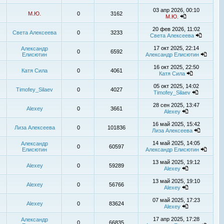
03 апр 2026, 00:10
М.Ю.
0
3162
М.Ю.
20 фев 2026, 11:02
Света Алексеева
0
3233
Света Алексеева
17 окт 2025, 22:14
Александр
0
6592
Елисютин
Александр Елисютин
16 окт 2025, 22:50
Катя Сила
0
4061
Катя Сила
05 окт 2025, 14:02
Timofey_Silaev
0
4027
Timofey_Silaev
28 сен 2025, 13:47
Alexey
0
3661
Alexey
16 май 2025, 15:42
Лиза Алексеева
0
101836
Лиза Алексеева
14 май 2025, 14:05
Александр
0
60597
Елисютин
Александр Елисютин
13 май 2025, 19:12
Alexey
0
59289
Alexey
13 май 2025, 19:10
Alexey
0
56766
Alexey
07 май 2025, 17:23
Alexey
0
83624
Alexey
17 апр 2025, 17:28
Александр
0
66835