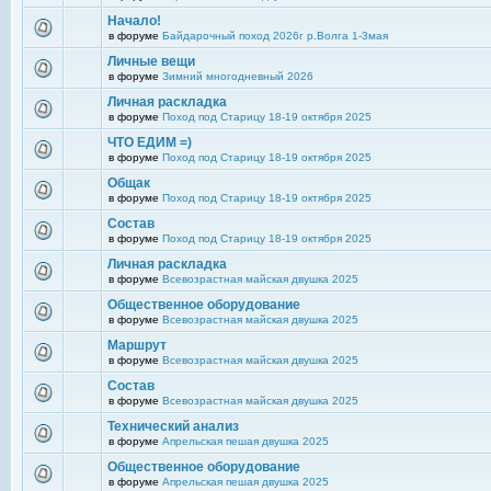
Начало!
в форуме
Байдарочный поход 2026г р.Волга 1-3мая
Личные вещи
в форуме
Зимний многодневный 2026
Личная раскладка
в форуме
Поход под Старицу 18-19 октября 2025
ЧТО ЕДИМ =)
в форуме
Поход под Старицу 18-19 октября 2025
Общак
в форуме
Поход под Старицу 18-19 октября 2025
Состав
в форуме
Поход под Старицу 18-19 октября 2025
Личная раскладка
в форуме
Всевозрастная майская двушка 2025
Общественное оборудование
в форуме
Всевозрастная майская двушка 2025
Маршрут
в форуме
Всевозрастная майская двушка 2025
Состав
в форуме
Всевозрастная майская двушка 2025
Технический анализ
в форуме
Апрельская пешая двушка 2025
Общественное оборудование
в форуме
Апрельская пешая двушка 2025