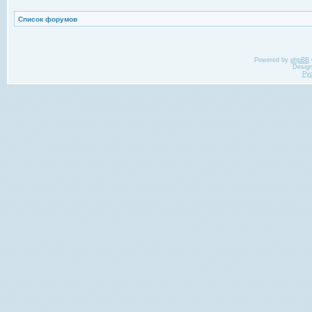
Список форумов
Powered by
phpBB
Desig
Ру