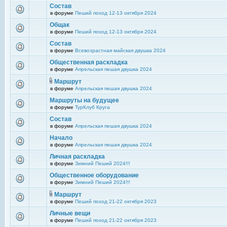
Состав
в форуме
Пеший поход 12-13 октября 2024
Общак
в форуме
Пеший поход 12-13 октября 2024
Состав
в форуме
Всевозрастная майская двушка 2024
Общественная раскладка
в форуме
Апрельская пешая двушка 2024
Маршрут
в форуме
Апрельская пешая двушка 2024
Маршруты на будущее
в форуме
ТурКлуб Круга
Состав
в форуме
Апрельская пешая двушка 2024
Начало
в форуме
Апрельская пешая двушка 2024
Личная раскладка
в форуме
Зимний Пеший 2024!!!
Общественное оборудование
в форуме
Зимний Пеший 2024!!!
Маршрут
в форуме
Пеший поход 21-22 октября 2023
Личные вещи
в форуме
Пеший поход 21-22 октября 2023