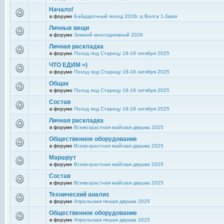
Начало!
в форуме
Байдарочный поход 2026г р.Волга 1-3мая
Личные вещи
в форуме
Зимний многодневный 2026
Личная раскладка
в форуме
Поход под Старицу 18-19 октября 2025
ЧТО ЕДИМ =)
в форуме
Поход под Старицу 18-19 октября 2025
Общак
в форуме
Поход под Старицу 18-19 октября 2025
Состав
в форуме
Поход под Старицу 18-19 октября 2025
Личная раскладка
в форуме
Всевозрастная майская двушка 2025
Общественное оборудование
в форуме
Всевозрастная майская двушка 2025
Маршрут
в форуме
Всевозрастная майская двушка 2025
Состав
в форуме
Всевозрастная майская двушка 2025
Технический анализ
в форуме
Апрельская пешая двушка 2025
Общественное оборудование
в форуме
Апрельская пешая двушка 2025