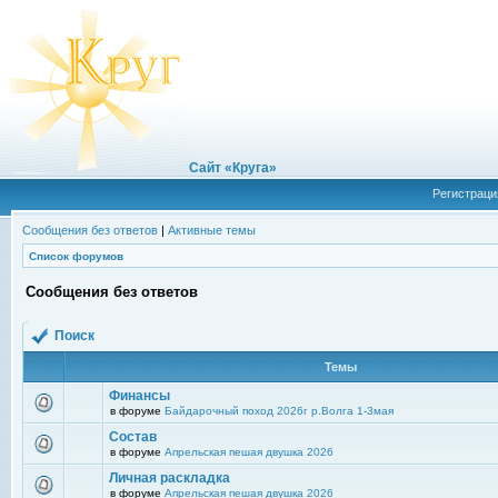
Сайт «Круга»
Регистраци
Сообщения без ответов
|
Активные темы
Список форумов
Сообщения без ответов
Поиск
Темы
Финансы
в форуме
Байдарочный поход 2026г р.Волга 1-3мая
Состав
в форуме
Апрельская пешая двушка 2026
Личная раскладка
в форуме
Апрельская пешая двушка 2026