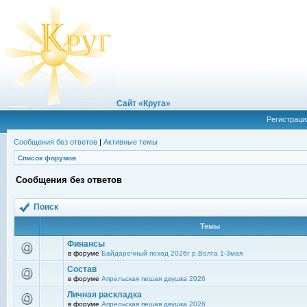
Сайт «Круга»
Регистраци
Сообщения без ответов
|
Активные темы
Список форумов
Сообщения без ответов
Поиск
Темы
Финансы
в форуме
Байдарочный поход 2026г р.Волга 1-3мая
Состав
в форуме
Апрельская пешая двушка 2026
Личная раскладка
в форуме
Апрельская пешая двушка 2026