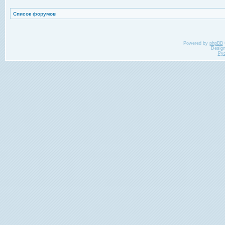
Список форумов
Powered by
phpBB
Desig
Ру