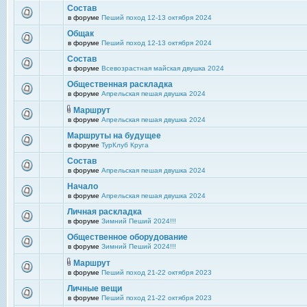
Состав
в форуме
Пеший поход 12-13 октября 2024
Общак
в форуме
Пеший поход 12-13 октября 2024
Состав
в форуме
Всевозрастная майская двушка 2024
Общественная раскладка
в форуме
Апрельская пешая двушка 2024
Маршрут
в форуме
Апрельская пешая двушка 2024
Маршруты на будущее
в форуме
ТурКлуб Круга
Состав
в форуме
Апрельская пешая двушка 2024
Начало
в форуме
Апрельская пешая двушка 2024
Личная раскладка
в форуме
Зимний Пеший 2024!!!
Общественное оборудование
в форуме
Зимний Пеший 2024!!!
Маршрут
в форуме
Пеший поход 21-22 октября 2023
Личные вещи
в форуме
Пеший поход 21-22 октября 2023