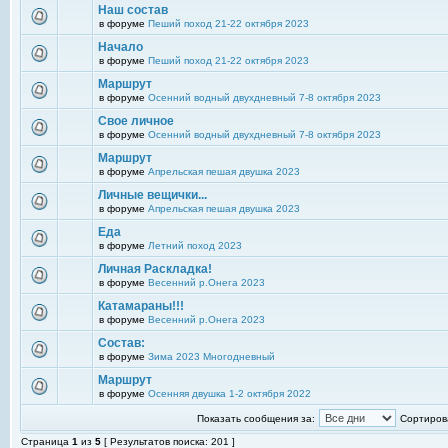
Наш состав
в форуме
Пеший поход 21-22 октября 2023
Начало
в форуме
Пеший поход 21-22 октября 2023
Маршрут
в форуме
Осенний водный двухдневный 7-8 октября 2023
Свое личное
в форуме
Осенний водный двухдневный 7-8 октября 2023
Маршрут
в форуме
Апрельская пешая двушка 2023
Личные вещички...
в форуме
Апрельская пешая двушка 2023
Еда
в форуме
Летний поход 2023
Личная Раскладка!
в форуме
Весенний р.Онега 2023
Катамараны!!!
в форуме
Весенний р.Онега 2023
Состав:
в форуме
Зима 2023 Многодневный
Маршрут
в форуме
Осенняя двушка 1-2 октября 2022
Показать сообщения за:
Сортирова
Страница
1
из
5
[ Результатов поиска: 201 ]