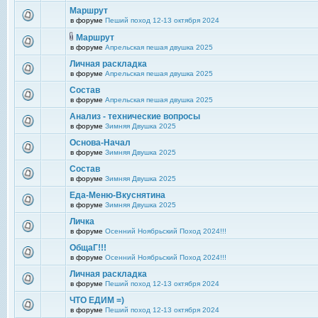
Маршрут
в форуме
Пеший поход 12-13 октября 2024
Маршрут
в форуме
Апрельская пешая двушка 2025
Личная раскладка
в форуме
Апрельская пешая двушка 2025
Состав
в форуме
Апрельская пешая двушка 2025
Анализ - технические вопросы
в форуме
Зимняя Двушка 2025
Основа-Начал
в форуме
Зимняя Двушка 2025
Состав
в форуме
Зимняя Двушка 2025
Еда-Меню-Вкуснятина
в форуме
Зимняя Двушка 2025
Личка
в форуме
Осенний Ноябрьский Поход 2024!!!
ОбщаГ!!!
в форуме
Осенний Ноябрьский Поход 2024!!!
Личная раскладка
в форуме
Пеший поход 12-13 октября 2024
ЧТО ЕДИМ =)
в форуме
Пеший поход 12-13 октября 2024