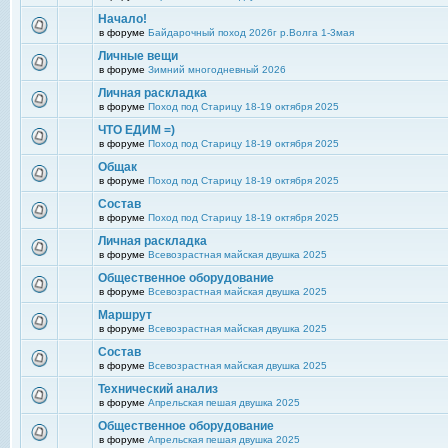
Начало!
в форуме
Байдарочный поход 2026г р.Волга 1-3мая
Личные вещи
в форуме
Зимний многодневный 2026
Личная раскладка
в форуме
Поход под Старицу 18-19 октября 2025
ЧТО ЕДИМ =)
в форуме
Поход под Старицу 18-19 октября 2025
Общак
в форуме
Поход под Старицу 18-19 октября 2025
Состав
в форуме
Поход под Старицу 18-19 октября 2025
Личная раскладка
в форуме
Всевозрастная майская двушка 2025
Общественное оборудование
в форуме
Всевозрастная майская двушка 2025
Маршрут
в форуме
Всевозрастная майская двушка 2025
Состав
в форуме
Всевозрастная майская двушка 2025
Технический анализ
в форуме
Апрельская пешая двушка 2025
Общественное оборудование
в форуме
Апрельская пешая двушка 2025