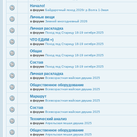
Начало!
в форуме
Байдарочный поход 2026г р.Волга 1-3мая
Личные вещи
в форуме
Зимний многодневный 2026
Личная раскладка
в форуме
Поход под Старицу 18-19 октября 2025
ЧТО ЕДИМ =)
в форуме
Поход под Старицу 18-19 октября 2025
Общак
в форуме
Поход под Старицу 18-19 октября 2025
Состав
в форуме
Поход под Старицу 18-19 октября 2025
Личная раскладка
в форуме
Всевозрастная майская двушка 2025
Общественное оборудование
в форуме
Всевозрастная майская двушка 2025
Маршрут
в форуме
Всевозрастная майская двушка 2025
Состав
в форуме
Всевозрастная майская двушка 2025
Технический анализ
в форуме
Апрельская пешая двушка 2025
Общественное оборудование
в форуме
Апрельская пешая двушка 2025