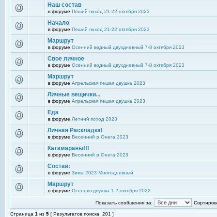
Наш состав
в форуме
Пеший поход 21-22 октября 2023
Начало
в форуме
Пеший поход 21-22 октября 2023
Маршрут
в форуме
Осенний водный двухдневный 7-8 октября 2023
Свое личное
в форуме
Осенний водный двухдневный 7-8 октября 2023
Маршрут
в форуме
Апрельская пешая двушка 2023
Личные вещички...
в форуме
Апрельская пешая двушка 2023
Еда
в форуме
Летний поход 2023
Личная Раскладка!
в форуме
Весенний р.Онега 2023
Катамараны!!!
в форуме
Весенний р.Онега 2023
Состав:
в форуме
Зима 2023 Многодневный
Маршрут
в форуме
Осенняя двушка 1-2 октября 2022
Показать сообщения за:
Сортирова
Страница
1
из
5
[ Результатов поиска: 201 ]