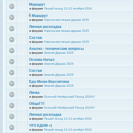
Маршрут
в форуме
Пеший поход 12-13 октября 2024
Маршрут
в форуме
Апрельская пешая двушка 2025
Личная раскладка
в форуме
Апрельская пешая двушка 2025
Состав
в форуме
Апрельская пешая двушка 2025
Анализ - технические вопросы
в форуме
Зимняя Двушка 2025
Основа-Начал
в форуме
Зимняя Двушка 2025
Состав
в форуме
Зимняя Двушка 2025
Еда-Меню-Вкуснятина
в форуме
Зимняя Двушка 2025
Личка
в форуме
Осенний Ноябрьский Поход 2024!!!
ОбщаГ!!!
в форуме
Осенний Ноябрьский Поход 2024!!!
Личная раскладка
в форуме
Пеший поход 12-13 октября 2024
ЧТО ЕДИМ =)
в форуме
Пеший поход 12-13 октября 2024