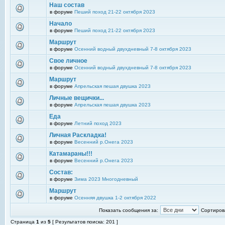
Наш состав
в форуме
Пеший поход 21-22 октября 2023
Начало
в форуме
Пеший поход 21-22 октября 2023
Маршрут
в форуме
Осенний водный двухдневный 7-8 октября 2023
Свое личное
в форуме
Осенний водный двухдневный 7-8 октября 2023
Маршрут
в форуме
Апрельская пешая двушка 2023
Личные вещички...
в форуме
Апрельская пешая двушка 2023
Еда
в форуме
Летний поход 2023
Личная Раскладка!
в форуме
Весенний р.Онега 2023
Катамараны!!!
в форуме
Весенний р.Онега 2023
Состав:
в форуме
Зима 2023 Многодневный
Маршрут
в форуме
Осенняя двушка 1-2 октября 2022
Показать сообщения за:
Сортирова
Страница
1
из
5
[ Результатов поиска: 201 ]