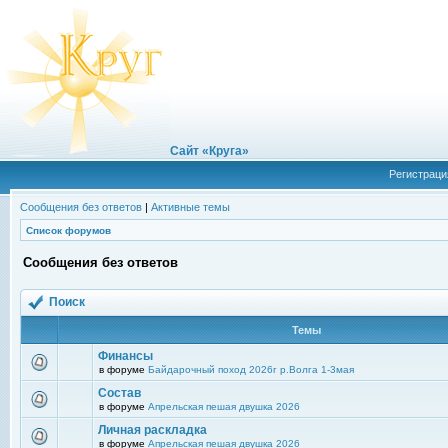
Сайт «Круга»
Регистраци
Сообщения без ответов
|
Активные темы
Список форумов
Сообщения без ответов
Поиск
Темы
Финансы
в форуме
Байдарочный поход 2026г р.Волга 1-3мая
Состав
в форуме
Апрельская пешая двушка 2026
Личная раскладка
в форуме
Апрельская пешая двушка 2026