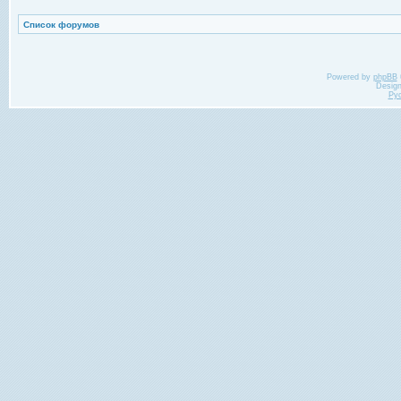
Список форумов
Powered by
phpBB
Desig
Ру