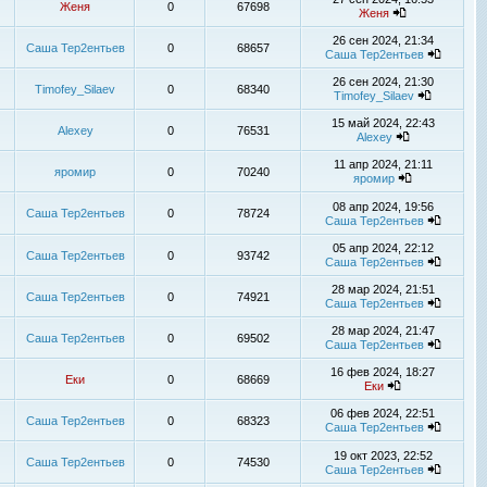
Женя
0
67698
Женя
26 сен 2024, 21:34
Саша Тер2ентьев
0
68657
Саша Тер2ентьев
26 сен 2024, 21:30
Timofey_Silaev
0
68340
Timofey_Silaev
15 май 2024, 22:43
Alexey
0
76531
Alexey
11 апр 2024, 21:11
яромир
0
70240
яромир
08 апр 2024, 19:56
Саша Тер2ентьев
0
78724
Саша Тер2ентьев
05 апр 2024, 22:12
Саша Тер2ентьев
0
93742
Саша Тер2ентьев
28 мар 2024, 21:51
Саша Тер2ентьев
0
74921
Саша Тер2ентьев
28 мар 2024, 21:47
Саша Тер2ентьев
0
69502
Саша Тер2ентьев
16 фев 2024, 18:27
Еки
0
68669
Еки
06 фев 2024, 22:51
Саша Тер2ентьев
0
68323
Саша Тер2ентьев
19 окт 2023, 22:52
Саша Тер2ентьев
0
74530
Саша Тер2ентьев