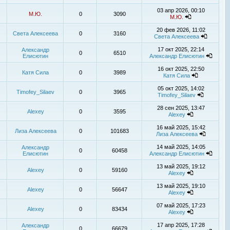
03 апр 2026, 00:10
М.Ю.
0
3090
М.Ю.
20 фев 2026, 11:02
Света Алексеева
0
3160
Света Алексеева
17 окт 2025, 22:14
Александр
0
6510
Елисютин
Александр Елисютин
16 окт 2025, 22:50
Катя Сила
0
3989
Катя Сила
05 окт 2025, 14:02
Timofey_Silaev
0
3965
Timofey_Silaev
28 сен 2025, 13:47
Alexey
0
3595
Alexey
16 май 2025, 15:42
Лиза Алексеева
0
101683
Лиза Алексеева
14 май 2025, 14:05
Александр
0
60458
Елисютин
Александр Елисютин
13 май 2025, 19:12
Alexey
0
59160
Alexey
13 май 2025, 19:10
Alexey
0
56647
Alexey
07 май 2025, 17:23
Alexey
0
83434
Alexey
17 апр 2025, 17:28
Александр
0
66679