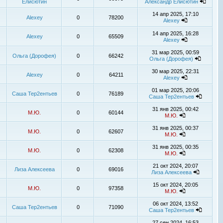
Елисютин
Александр Елисютин
14 апр 2025, 17:10
Alexey
0
78200
Alexey
14 апр 2025, 16:28
Alexey
0
65509
Alexey
31 мар 2025, 00:59
Ольга (Дорофея)
0
66242
Ольга (Дорофея)
30 мар 2025, 22:31
Alexey
0
64211
Alexey
01 мар 2025, 20:06
Саша Тер2ентьев
0
76189
Саша Тер2ентьев
31 янв 2025, 00:42
М.Ю.
0
60144
М.Ю.
31 янв 2025, 00:37
М.Ю.
0
62607
М.Ю.
31 янв 2025, 00:35
М.Ю.
0
62308
М.Ю.
21 окт 2024, 20:07
Лиза Алексеева
0
69016
Лиза Алексеева
15 окт 2024, 20:05
М.Ю.
0
97358
М.Ю.
06 окт 2024, 13:52
Саша Тер2ентьев
0
71090
Саша Тер2ентьев
27 сен 2024, 16:53