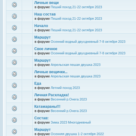
Личные вещи
в форуме
Пеший поход 21-22 октября 2023
Наш состав
в форуме
Пеший поход 21-22 октября 2023
Начало
в форуме
Пеший поход 21-22 октября 2023
Маршрут
в форуме
Осенний водный двухдневный 7-8 октября 2023
Свое личное
в форуме
Осенний водный двухдневный 7-8 октября 2023
Маршрут
в форуме
Апрельская пешая двушка 2023
Личные вещички...
в форуме
Апрельская пешая двушка 2023
Еда
в форуме
Летний поход 2023
Личная Раскладка!
в форуме
Весенний р.Онега 2023
Катамараны!!!
в форуме
Весенний р.Онега 2023
Состав:
в форуме
Зима 2023 Многодневный
Маршрут
в форуме
Осенняя двушка 1-2 октября 2022