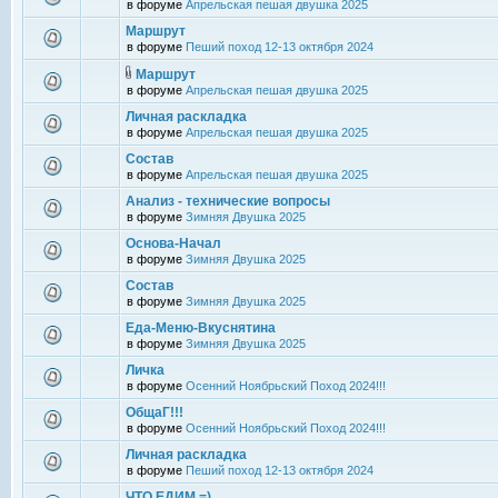
в форуме
Апрельская пешая двушка 2025
Маршрут
в форуме
Пеший поход 12-13 октября 2024
Маршрут
в форуме
Апрельская пешая двушка 2025
Личная раскладка
в форуме
Апрельская пешая двушка 2025
Состав
в форуме
Апрельская пешая двушка 2025
Анализ - технические вопросы
в форуме
Зимняя Двушка 2025
Основа-Начал
в форуме
Зимняя Двушка 2025
Состав
в форуме
Зимняя Двушка 2025
Еда-Меню-Вкуснятина
в форуме
Зимняя Двушка 2025
Личка
в форуме
Осенний Ноябрьский Поход 2024!!!
ОбщаГ!!!
в форуме
Осенний Ноябрьский Поход 2024!!!
Личная раскладка
в форуме
Пеший поход 12-13 октября 2024
ЧТО ЕДИМ =)