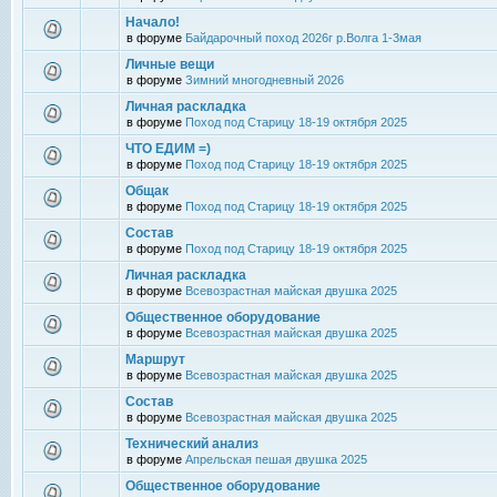
Начало!
в форуме
Байдарочный поход 2026г р.Волга 1-3мая
Личные вещи
в форуме
Зимний многодневный 2026
Личная раскладка
в форуме
Поход под Старицу 18-19 октября 2025
ЧТО ЕДИМ =)
в форуме
Поход под Старицу 18-19 октября 2025
Общак
в форуме
Поход под Старицу 18-19 октября 2025
Состав
в форуме
Поход под Старицу 18-19 октября 2025
Личная раскладка
в форуме
Всевозрастная майская двушка 2025
Общественное оборудование
в форуме
Всевозрастная майская двушка 2025
Маршрут
в форуме
Всевозрастная майская двушка 2025
Состав
в форуме
Всевозрастная майская двушка 2025
Технический анализ
в форуме
Апрельская пешая двушка 2025
Общественное оборудование