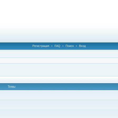
Регистрация
•
FAQ
•
Поиск
•
Вход
Темы