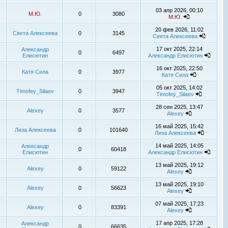
03 апр 2026, 00:10
М.Ю.
0
3080
М.Ю.
20 фев 2026, 11:02
Света Алексеева
0
3145
Света Алексеева
17 окт 2025, 22:14
Александр
0
6497
Елисютин
Александр Елисютин
16 окт 2025, 22:50
Катя Сила
0
3977
Катя Сила
05 окт 2025, 14:02
Timofey_Silaev
0
3947
Timofey_Silaev
28 сен 2025, 13:47
Alexey
0
3577
Alexey
16 май 2025, 15:42
Лиза Алексеева
0
101640
Лиза Алексеева
14 май 2025, 14:05
Александр
0
60418
Елисютин
Александр Елисютин
13 май 2025, 19:12
Alexey
0
59122
Alexey
13 май 2025, 19:10
Alexey
0
56623
Alexey
07 май 2025, 17:23
Alexey
0
83391
Alexey
17 апр 2025, 17:28
Александр
0
66635