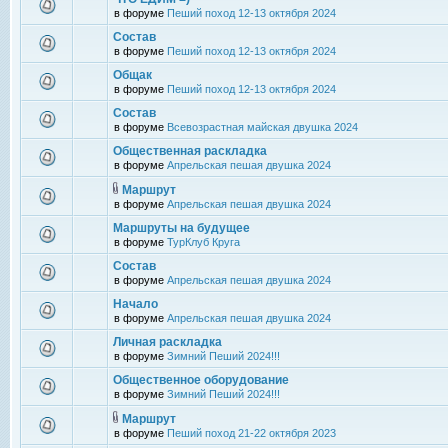
в форуме
Пеший поход 12-13 октября 2024
Состав
в форуме
Пеший поход 12-13 октября 2024
Общак
в форуме
Пеший поход 12-13 октября 2024
Состав
в форуме
Всевозрастная майская двушка 2024
Общественная раскладка
в форуме
Апрельская пешая двушка 2024
Маршрут
в форуме
Апрельская пешая двушка 2024
Маршруты на будущее
в форуме
ТурКлуб Круга
Состав
в форуме
Апрельская пешая двушка 2024
Начало
в форуме
Апрельская пешая двушка 2024
Личная раскладка
в форуме
Зимний Пеший 2024!!!
Общественное оборудование
в форуме
Зимний Пеший 2024!!!
Маршрут
в форуме
Пеший поход 21-22 октября 2023