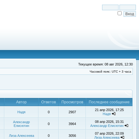
Текущее время: 08 авг 2026, 12:30
Часовой пояс: UTC + 3 часа
Автор
Ответов
Просмотров
Последнее сообщение
21 апр 2026, 17:25
Надя
0
2907
Надя
08 апр 2026, 15:31
Александр
0
3964
Елисютин
Александр Елисютин
07 апр 2026, 22:09
Лиза Алексеева
0
3056
Лиза Алексеева