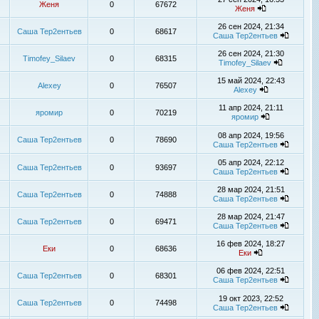
Женя
0
67672
Женя
26 сен 2024, 21:34
Саша Тер2ентьев
0
68617
Саша Тер2ентьев
26 сен 2024, 21:30
Timofey_Silaev
0
68315
Timofey_Silaev
15 май 2024, 22:43
Alexey
0
76507
Alexey
11 апр 2024, 21:11
яромир
0
70219
яромир
08 апр 2024, 19:56
Саша Тер2ентьев
0
78690
Саша Тер2ентьев
05 апр 2024, 22:12
Саша Тер2ентьев
0
93697
Саша Тер2ентьев
28 мар 2024, 21:51
Саша Тер2ентьев
0
74888
Саша Тер2ентьев
28 мар 2024, 21:47
Саша Тер2ентьев
0
69471
Саша Тер2ентьев
16 фев 2024, 18:27
Еки
0
68636
Еки
06 фев 2024, 22:51
Саша Тер2ентьев
0
68301
Саша Тер2ентьев
19 окт 2023, 22:52
Саша Тер2ентьев
0
74498
Саша Тер2ентьев