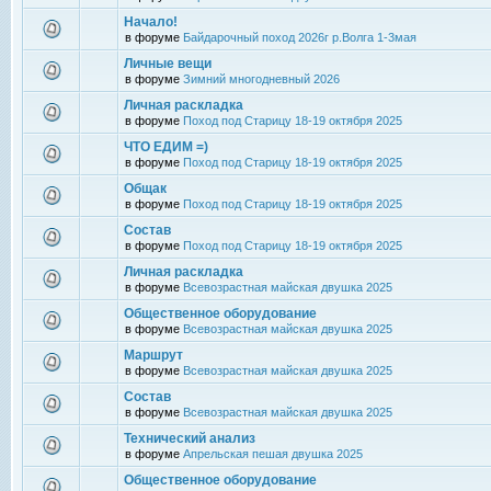
Начало!
в форуме
Байдарочный поход 2026г р.Волга 1-3мая
Личные вещи
в форуме
Зимний многодневный 2026
Личная раскладка
в форуме
Поход под Старицу 18-19 октября 2025
ЧТО ЕДИМ =)
в форуме
Поход под Старицу 18-19 октября 2025
Общак
в форуме
Поход под Старицу 18-19 октября 2025
Состав
в форуме
Поход под Старицу 18-19 октября 2025
Личная раскладка
в форуме
Всевозрастная майская двушка 2025
Общественное оборудование
в форуме
Всевозрастная майская двушка 2025
Маршрут
в форуме
Всевозрастная майская двушка 2025
Состав
в форуме
Всевозрастная майская двушка 2025
Технический анализ
в форуме
Апрельская пешая двушка 2025
Общественное оборудование