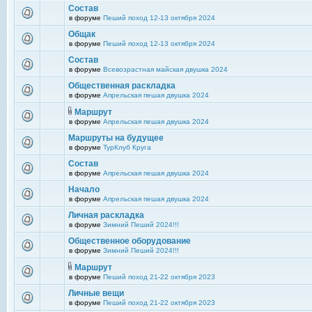
Состав
в форуме
Пеший поход 12-13 октября 2024
Общак
в форуме
Пеший поход 12-13 октября 2024
Состав
в форуме
Всевозрастная майская двушка 2024
Общественная раскладка
в форуме
Апрельская пешая двушка 2024
Маршрут
в форуме
Апрельская пешая двушка 2024
Маршруты на будущее
в форуме
ТурКлуб Круга
Состав
в форуме
Апрельская пешая двушка 2024
Начало
в форуме
Апрельская пешая двушка 2024
Личная раскладка
в форуме
Зимний Пеший 2024!!!
Общественное оборудование
в форуме
Зимний Пеший 2024!!!
Маршрут
в форуме
Пеший поход 21-22 октября 2023
Личные вещи
в форуме
Пеший поход 21-22 октября 2023