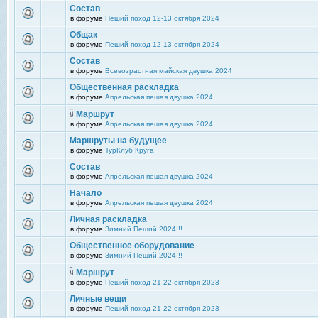
Состав
в форуме
Пеший поход 12-13 октября 2024
Общак
в форуме
Пеший поход 12-13 октября 2024
Состав
в форуме
Всевозрастная майская двушка 2024
Общественная раскладка
в форуме
Апрельская пешая двушка 2024
Маршрут
в форуме
Апрельская пешая двушка 2024
Маршруты на будущее
в форуме
ТурКлуб Круга
Состав
в форуме
Апрельская пешая двушка 2024
Начало
в форуме
Апрельская пешая двушка 2024
Личная раскладка
в форуме
Зимний Пеший 2024!!!
Общественное оборудование
в форуме
Зимний Пеший 2024!!!
Маршрут
в форуме
Пеший поход 21-22 октября 2023
Личные вещи
в форуме
Пеший поход 21-22 октября 2023