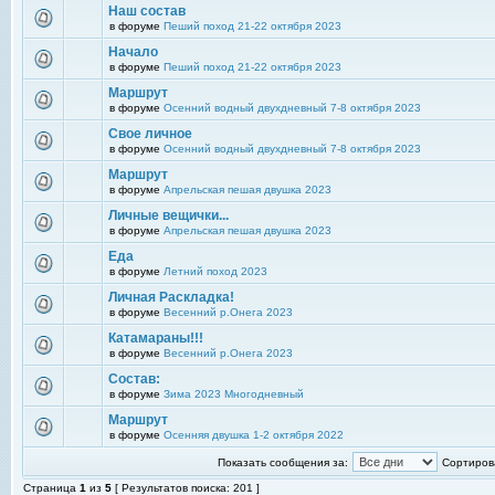
Наш состав
в форуме
Пеший поход 21-22 октября 2023
Начало
в форуме
Пеший поход 21-22 октября 2023
Маршрут
в форуме
Осенний водный двухдневный 7-8 октября 2023
Свое личное
в форуме
Осенний водный двухдневный 7-8 октября 2023
Маршрут
в форуме
Апрельская пешая двушка 2023
Личные вещички...
в форуме
Апрельская пешая двушка 2023
Еда
в форуме
Летний поход 2023
Личная Раскладка!
в форуме
Весенний р.Онега 2023
Катамараны!!!
в форуме
Весенний р.Онега 2023
Состав:
в форуме
Зима 2023 Многодневный
Маршрут
в форуме
Осенняя двушка 1-2 октября 2022
Показать сообщения за:
Сортирова
Страница
1
из
5
[ Результатов поиска: 201 ]