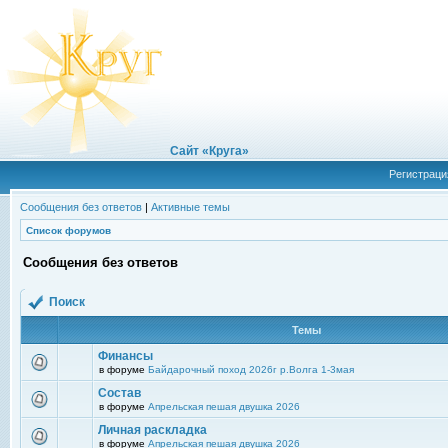
Сайт «Круга»
Регистраци
Сообщения без ответов
|
Активные темы
Список форумов
Сообщения без ответов
Поиск
Темы
Финансы
в форуме
Байдарочный поход 2026г р.Волга 1-3мая
Состав
в форуме
Апрельская пешая двушка 2026
Личная раскладка
в форуме
Апрельская пешая двушка 2026