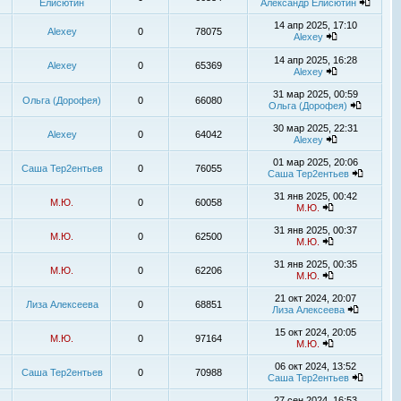
Елисютин
Александр Елисютин
14 апр 2025, 17:10
Alexey
0
78075
Alexey
14 апр 2025, 16:28
Alexey
0
65369
Alexey
31 мар 2025, 00:59
Ольга (Дорофея)
0
66080
Ольга (Дорофея)
30 мар 2025, 22:31
Alexey
0
64042
Alexey
01 мар 2025, 20:06
Саша Тер2ентьев
0
76055
Саша Тер2ентьев
31 янв 2025, 00:42
М.Ю.
0
60058
М.Ю.
31 янв 2025, 00:37
М.Ю.
0
62500
М.Ю.
31 янв 2025, 00:35
М.Ю.
0
62206
М.Ю.
21 окт 2024, 20:07
Лиза Алексеева
0
68851
Лиза Алексеева
15 окт 2024, 20:05
М.Ю.
0
97164
М.Ю.
06 окт 2024, 13:52
Саша Тер2ентьев
0
70988
Саша Тер2ентьев
27 сен 2024, 16:53