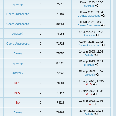
13 окт 2023, 15:30
яромир
0
75010
яромир
11 окт 2023, 09:04
Света Алексеева
0
77184
Света Алексеева
11 окт 2023, 08:41
Света Алексеева
0
80851
Света Алексеева
04 окт 2023, 13:33
Алексей
0
78953
Алексей
02 окт 2023, 11:42
Света Алексеева
0
71723
Света Алексеева
14 апр 2023, 11:06
Alexey
0
75556
Alexey
02 апр 2023, 21:19
яромир
0
87820
яромир
01 апр 2023, 15:52
Алексей
0
72848
Алексей
19 мар 2023, 17:35
М.Ю.
0
78681
М.Ю.
19 мар 2023, 17:34
М.Ю.
0
77347
М.Ю.
19 янв 2023, 12:06
Еки
0
74118
Еки
13 окт 2022, 14:28
Alexey
0
79961
Alexey