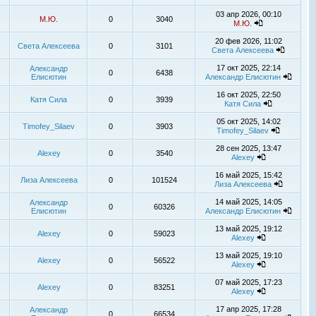
03 апр 2026, 00:10
М.Ю.
0
3040
М.Ю.
20 фев 2026, 11:02
Света Алексеева
0
3101
Света Алексеева
17 окт 2025, 22:14
Александр
0
6438
Елисютин
Александр Елисютин
16 окт 2025, 22:50
Катя Сила
0
3939
Катя Сила
05 окт 2025, 14:02
Timofey_Silaev
0
3903
Timofey_Silaev
28 сен 2025, 13:47
Alexey
0
3540
Alexey
16 май 2025, 15:42
Лиза Алексеева
0
101524
Лиза Алексеева
14 май 2025, 14:05
Александр
0
60326
Елисютин
Александр Елисютин
13 май 2025, 19:12
Alexey
0
59023
Alexey
13 май 2025, 19:10
Alexey
0
56522
Alexey
07 май 2025, 17:23
Alexey
0
83251
Alexey
17 апр 2025, 17:28
Александр
0
66534