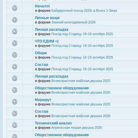
Начало!
в форуме
Байдарочный поход 2026г р.Волга 1-3мая
Личные вещи
в форуме
Зимний многодневный 2026
Личная раскладка
в форуме
Поход под Старицу 18-19 октября 2025
ЧТО ЕДИМ =)
в форуме
Поход под Старицу 18-19 октября 2025
Общак
в форуме
Поход под Старицу 18-19 октября 2025
Состав
в форуме
Поход под Старицу 18-19 октября 2025
Личная раскладка
в форуме
Всевозрастная майская двушка 2025
Общественное оборудование
в форуме
Всевозрастная майская двушка 2025
Маршрут
в форуме
Всевозрастная майская двушка 2025
Состав
в форуме
Всевозрастная майская двушка 2025
Технический анализ
в форуме
Апрельская пешая двушка 2025
Общественное оборудование