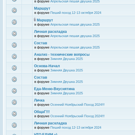
в форуме
Апрельская пешая двушка 2025
Маршрут
в форуме
Пеший поход 12-13 октября 2024
Маршрут
в форуме
Апрельская пешая двушка 2025
Личная раскладка
в форуме
Апрельская пешая двушка 2025
Состав
в форуме
Апрельская пешая двушка 2025
Анализ - технические вопросы
в форуме
Зимняя Двушка 2025
Основа-Начал
в форуме
Зимняя Двушка 2025
Состав
в форуме
Зимняя Двушка 2025
Еда-Меню-Вкуснятина
в форуме
Зимняя Двушка 2025
Личка
в форуме
Осенний Ноябрьский Поход 2024!!!
ОбщаГ!!!
в форуме
Осенний Ноябрьский Поход 2024!!!
Личная раскладка
в форуме
Пеший поход 12-13 октября 2024
ЧТО ЕДИМ =)