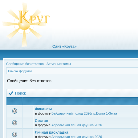
Сайт «Круга»
Сообщения без ответов
|
Активные темы
Список форумов
Сообщения без ответов
Поиск
Финансы
в форуме
Байдарочный поход 2026г р.Волга 1-3мая
Состав
в форуме
Апрельская пешая двушка 2026
Личная раскладка
в форуме
Апрельская пешая двушка 2026