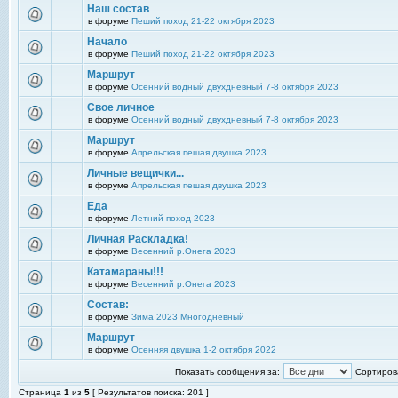
Наш состав
в форуме
Пеший поход 21-22 октября 2023
Начало
в форуме
Пеший поход 21-22 октября 2023
Маршрут
в форуме
Осенний водный двухдневный 7-8 октября 2023
Свое личное
в форуме
Осенний водный двухдневный 7-8 октября 2023
Маршрут
в форуме
Апрельская пешая двушка 2023
Личные вещички...
в форуме
Апрельская пешая двушка 2023
Еда
в форуме
Летний поход 2023
Личная Раскладка!
в форуме
Весенний р.Онега 2023
Катамараны!!!
в форуме
Весенний р.Онега 2023
Состав:
в форуме
Зима 2023 Многодневный
Маршрут
в форуме
Осенняя двушка 1-2 октября 2022
Показать сообщения за:
Сортирова
Страница
1
из
5
[ Результатов поиска: 201 ]