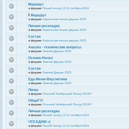
Маршрут
в форуме
Пеший поход 12-13 октября 2024
Маршрут
в форуме
Апрельская пешая двушка 2025
Личная раскладка
в форуме
Апрельская пешая двушка 2025
Состав
в форуме
Апрельская пешая двушка 2025
Анализ - технические вопросы
в форуме
Зимняя Двушка 2025
Основа-Начал
в форуме
Зимняя Двушка 2025
Состав
в форуме
Зимняя Двушка 2025
Еда-Меню-Вкуснятина
в форуме
Зимняя Двушка 2025
Личка
в форуме
Осенний Ноябрьский Поход 2024!!!
ОбщаГ!!!
в форуме
Осенний Ноябрьский Поход 2024!!!
Личная раскладка
в форуме
Пеший поход 12-13 октября 2024
ЧТО ЕДИМ =)
в форуме
Пеший поход 12-13 октября 2024