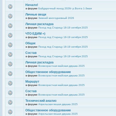
Начало!
в форуме
Байдарочный поход 2026г р.Волга 1-3мая
Личные вещи
в форуме
Зимний многодневный 2026
Личная раскладка
в форуме
Поход под Старицу 18-19 октября 2025
ЧТО ЕДИМ =)
в форуме
Поход под Старицу 18-19 октября 2025
Общак
в форуме
Поход под Старицу 18-19 октября 2025
Состав
в форуме
Поход под Старицу 18-19 октября 2025
Личная раскладка
в форуме
Всевозрастная майская двушка 2025
Общественное оборудование
в форуме
Всевозрастная майская двушка 2025
Маршрут
в форуме
Всевозрастная майская двушка 2025
Состав
в форуме
Всевозрастная майская двушка 2025
Технический анализ
в форуме
Апрельская пешая двушка 2025
Общественное оборудование
в форуме
Апрельская пешая двушка 2025