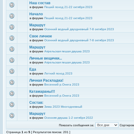
Наш состав
в форуме
Пеший поход 21-22 октября 2023
Начало
в форуме
Пеший поход 21-22 октября 2023
Маршрут
в форуме
Осенний водный двухдневный 7-8 октября 2023
Свое личное
в форуме
Осенний водный двухдневный 7-8 октября 2023
Маршрут
в форуме
Апрельская пешая двушка 2023
Личные вещички...
в форуме
Апрельская пешая двушка 2023
Еда
в форуме
Летний поход 2023
Личная Раскладка!
в форуме
Весенний р.Онега 2023
Катамараны!!!
в форуме
Весенний р.Онега 2023
Состав:
в форуме
Зима 2023 Многодневный
Маршрут
в форуме
Осенняя двушка 1-2 октября 2022
Показать сообщения за:
Сортирова
Страница
1
из
5
[ Результатов поиска: 201 ]