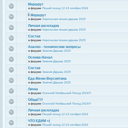
Маршрут
в форуме
Пеший поход 12-13 октября 2024
Маршрут
в форуме
Апрельская пешая двушка 2025
Личная раскладка
в форуме
Апрельская пешая двушка 2025
Состав
в форуме
Апрельская пешая двушка 2025
Анализ - технические вопросы
в форуме
Зимняя Двушка 2025
Основа-Начал
в форуме
Зимняя Двушка 2025
Состав
в форуме
Зимняя Двушка 2025
Еда-Меню-Вкуснятина
в форуме
Зимняя Двушка 2025
Личка
в форуме
Осенний Ноябрьский Поход 2024!!!
ОбщаГ!!!
в форуме
Осенний Ноябрьский Поход 2024!!!
Личная раскладка
в форуме
Пеший поход 12-13 октября 2024
ЧТО ЕДИМ =)
в форуме
Пеший поход 12-13 октября 2024