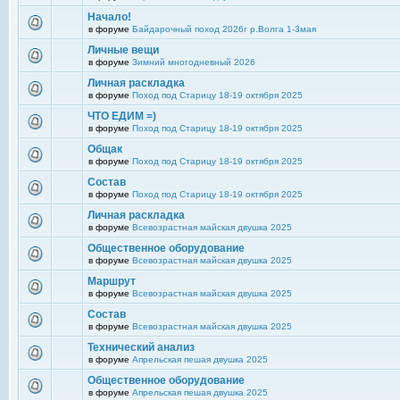
Начало!
в форуме
Байдарочный поход 2026г р.Волга 1-3мая
Личные вещи
в форуме
Зимний многодневный 2026
Личная раскладка
в форуме
Поход под Старицу 18-19 октября 2025
ЧТО ЕДИМ =)
в форуме
Поход под Старицу 18-19 октября 2025
Общак
в форуме
Поход под Старицу 18-19 октября 2025
Состав
в форуме
Поход под Старицу 18-19 октября 2025
Личная раскладка
в форуме
Всевозрастная майская двушка 2025
Общественное оборудование
в форуме
Всевозрастная майская двушка 2025
Маршрут
в форуме
Всевозрастная майская двушка 2025
Состав
в форуме
Всевозрастная майская двушка 2025
Технический анализ
в форуме
Апрельская пешая двушка 2025
Общественное оборудование
в форуме
Апрельская пешая двушка 2025