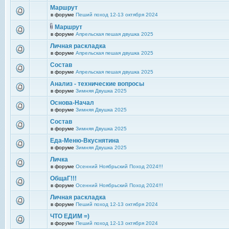
Маршрут
в форуме
Пеший поход 12-13 октября 2024
Маршрут
в форуме
Апрельская пешая двушка 2025
Личная раскладка
в форуме
Апрельская пешая двушка 2025
Состав
в форуме
Апрельская пешая двушка 2025
Анализ - технические вопросы
в форуме
Зимняя Двушка 2025
Основа-Начал
в форуме
Зимняя Двушка 2025
Состав
в форуме
Зимняя Двушка 2025
Еда-Меню-Вкуснятина
в форуме
Зимняя Двушка 2025
Личка
в форуме
Осенний Ноябрьский Поход 2024!!!
ОбщаГ!!!
в форуме
Осенний Ноябрьский Поход 2024!!!
Личная раскладка
в форуме
Пеший поход 12-13 октября 2024
ЧТО ЕДИМ =)
в форуме
Пеший поход 12-13 октября 2024