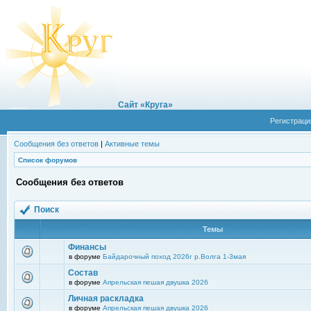
Сайт «Круга»
Регистраци
Сообщения без ответов
|
Активные темы
Список форумов
Сообщения без ответов
Поиск
Темы
Финансы
в форуме
Байдарочный поход 2026г р.Волга 1-3мая
Состав
в форуме
Апрельская пешая двушка 2026
Личная раскладка
в форуме
Апрельская пешая двушка 2026