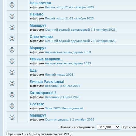
Наш состав
в форуме
Пеший поход 21-22 октября 2023
Начало
в форуме
Пеший поход 21-22 октября 2023
Маршрут
в форуме
Осенний водный двухдневный 7-8 октября 2023
Свое личное
в форуме
Осенний водный двухдневный 7-8 октября 2023
Маршрут
в форуме
Апрельская пешая двушка 2023
Личные вещички...
в форуме
Апрельская пешая двушка 2023
Еда
в форуме
Летний поход 2023
Личная Раскладка!
в форуме
Весенний р.Онега 2023
Катамараны!!!
в форуме
Весенний р.Онега 2023
Состав:
в форуме
Зима 2023 Многодневный
Маршрут
в форуме
Осенняя двушка 1-2 октября 2022
Показать сообщения за:
Сортирова
Страница
1
из
5
[ Результатов поиска: 201 ]