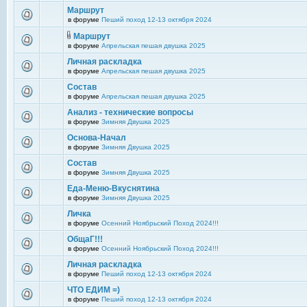
Маршрут
в форуме
Пеший поход 12-13 октября 2024
Маршрут
в форуме
Апрельская пешая двушка 2025
Личная раскладка
в форуме
Апрельская пешая двушка 2025
Состав
в форуме
Апрельская пешая двушка 2025
Анализ - технические вопросы
в форуме
Зимняя Двушка 2025
Основа-Начал
в форуме
Зимняя Двушка 2025
Состав
в форуме
Зимняя Двушка 2025
Еда-Меню-Вкуснятина
в форуме
Зимняя Двушка 2025
Личка
в форуме
Осенний Ноябрьский Поход 2024!!!
ОбщаГ!!!
в форуме
Осенний Ноябрьский Поход 2024!!!
Личная раскладка
в форуме
Пеший поход 12-13 октября 2024
ЧТО ЕДИМ =)
в форуме
Пеший поход 12-13 октября 2024