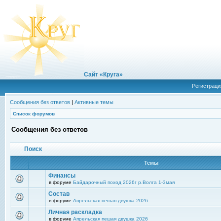
Сайт «Круга»
Регистраци
Сообщения без ответов
|
Активные темы
Список форумов
Сообщения без ответов
Поиск
Темы
Финансы
в форуме
Байдарочный поход 2026г р.Волга 1-3мая
Состав
в форуме
Апрельская пешая двушка 2026
Личная раскладка
в форуме
Апрельская пешая двушка 2026