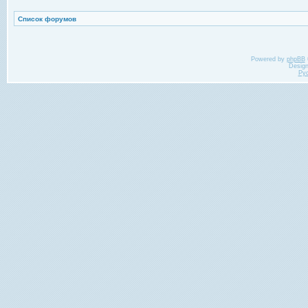
Список форумов
Powered by
phpBB
Desig
Ру