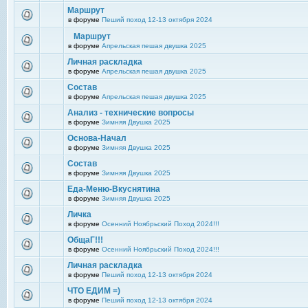
Маршрут
в форуме
Пеший поход 12-13 октября 2024
Маршрут
в форуме
Апрельская пешая двушка 2025
Личная раскладка
в форуме
Апрельская пешая двушка 2025
Состав
в форуме
Апрельская пешая двушка 2025
Анализ - технические вопросы
в форуме
Зимняя Двушка 2025
Основа-Начал
в форуме
Зимняя Двушка 2025
Состав
в форуме
Зимняя Двушка 2025
Еда-Меню-Вкуснятина
в форуме
Зимняя Двушка 2025
Личка
в форуме
Осенний Ноябрьский Поход 2024!!!
ОбщаГ!!!
в форуме
Осенний Ноябрьский Поход 2024!!!
Личная раскладка
в форуме
Пеший поход 12-13 октября 2024
ЧТО ЕДИМ =)
в форуме
Пеший поход 12-13 октября 2024