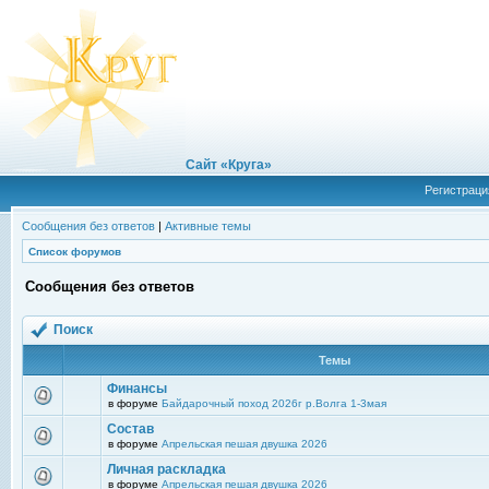
Сайт «Круга»
Регистраци
Сообщения без ответов
|
Активные темы
Список форумов
Сообщения без ответов
Поиск
Темы
Финансы
в форуме
Байдарочный поход 2026г р.Волга 1-3мая
Состав
в форуме
Апрельская пешая двушка 2026
Личная раскладка
в форуме
Апрельская пешая двушка 2026