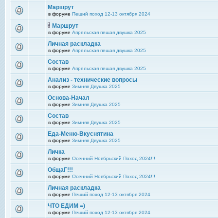
Маршрут
в форуме
Пеший поход 12-13 октября 2024
Маршрут
в форуме
Апрельская пешая двушка 2025
Личная раскладка
в форуме
Апрельская пешая двушка 2025
Состав
в форуме
Апрельская пешая двушка 2025
Анализ - технические вопросы
в форуме
Зимняя Двушка 2025
Основа-Начал
в форуме
Зимняя Двушка 2025
Состав
в форуме
Зимняя Двушка 2025
Еда-Меню-Вкуснятина
в форуме
Зимняя Двушка 2025
Личка
в форуме
Осенний Ноябрьский Поход 2024!!!
ОбщаГ!!!
в форуме
Осенний Ноябрьский Поход 2024!!!
Личная раскладка
в форуме
Пеший поход 12-13 октября 2024
ЧТО ЕДИМ =)
в форуме
Пеший поход 12-13 октября 2024