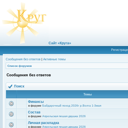
Сайт «Круга»
Регистраци
Сообщения без ответов
|
Активные темы
Список форумов
Сообщения без ответов
Поиск
Темы
Финансы
в форуме
Байдарочный поход 2026г р.Волга 1-3мая
Состав
в форуме
Апрельская пешая двушка 2026
Личная раскладка
в форуме
Апрельская пешая двушка 2026