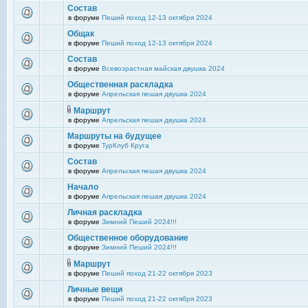
Состав
в форуме
Пеший поход 12-13 октября 2024
Общак
в форуме
Пеший поход 12-13 октября 2024
Состав
в форуме
Всевозрастная майская двушка 2024
Общественная раскладка
в форуме
Апрельская пешая двушка 2024
Маршрут
в форуме
Апрельская пешая двушка 2024
Маршруты на будущее
в форуме
ТурКлуб Круга
Состав
в форуме
Апрельская пешая двушка 2024
Начало
в форуме
Апрельская пешая двушка 2024
Личная раскладка
в форуме
Зимний Пеший 2024!!!
Общественное оборудование
в форуме
Зимний Пеший 2024!!!
Маршрут
в форуме
Пеший поход 21-22 октября 2023
Личные вещи
в форуме
Пеший поход 21-22 октября 2023