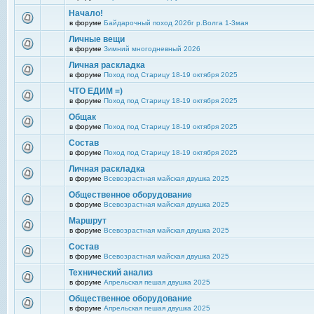
Начало!
в форуме
Байдарочный поход 2026г р.Волга 1-3мая
Личные вещи
в форуме
Зимний многодневный 2026
Личная раскладка
в форуме
Поход под Старицу 18-19 октября 2025
ЧТО ЕДИМ =)
в форуме
Поход под Старицу 18-19 октября 2025
Общак
в форуме
Поход под Старицу 18-19 октября 2025
Состав
в форуме
Поход под Старицу 18-19 октября 2025
Личная раскладка
в форуме
Всевозрастная майская двушка 2025
Общественное оборудование
в форуме
Всевозрастная майская двушка 2025
Маршрут
в форуме
Всевозрастная майская двушка 2025
Состав
в форуме
Всевозрастная майская двушка 2025
Технический анализ
в форуме
Апрельская пешая двушка 2025
Общественное оборудование
в форуме
Апрельская пешая двушка 2025