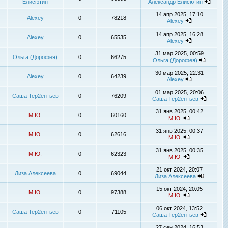
Елисютин
Александр Елисютин
14 апр 2025, 17:10
Alexey
0
78218
Alexey
14 апр 2025, 16:28
Alexey
0
65535
Alexey
31 мар 2025, 00:59
Ольга (Дорофея)
0
66275
Ольга (Дорофея)
30 мар 2025, 22:31
Alexey
0
64239
Alexey
01 мар 2025, 20:06
Саша Тер2ентьев
0
76209
Саша Тер2ентьев
31 янв 2025, 00:42
М.Ю.
0
60160
М.Ю.
31 янв 2025, 00:37
М.Ю.
0
62616
М.Ю.
31 янв 2025, 00:35
М.Ю.
0
62323
М.Ю.
21 окт 2024, 20:07
Лиза Алексеева
0
69044
Лиза Алексеева
15 окт 2024, 20:05
М.Ю.
0
97388
М.Ю.
06 окт 2024, 13:52
Саша Тер2ентьев
0
71105
Саша Тер2ентьев
27 сен 2024, 16:53