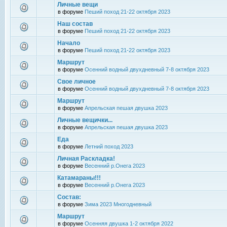
Личные вещи
в форуме
Пеший поход 21-22 октября 2023
Наш состав
в форуме
Пеший поход 21-22 октября 2023
Начало
в форуме
Пеший поход 21-22 октября 2023
Маршрут
в форуме
Осенний водный двухдневный 7-8 октября 2023
Свое личное
в форуме
Осенний водный двухдневный 7-8 октября 2023
Маршрут
в форуме
Апрельская пешая двушка 2023
Личные вещички...
в форуме
Апрельская пешая двушка 2023
Еда
в форуме
Летний поход 2023
Личная Раскладка!
в форуме
Весенний р.Онега 2023
Катамараны!!!
в форуме
Весенний р.Онега 2023
Состав:
в форуме
Зима 2023 Многодневный
Маршрут
в форуме
Осенняя двушка 1-2 октября 2022