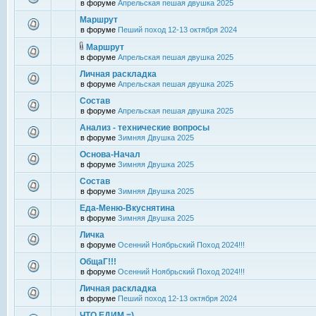
в форуме
Апрельская пешая двушка 2025
Маршрут
в форуме
Пеший поход 12-13 октября 2024
Маршрут
в форуме
Апрельская пешая двушка 2025
Личная раскладка
в форуме
Апрельская пешая двушка 2025
Состав
в форуме
Апрельская пешая двушка 2025
Анализ - технические вопросы
в форуме
Зимняя Двушка 2025
Основа-Начал
в форуме
Зимняя Двушка 2025
Состав
в форуме
Зимняя Двушка 2025
Еда-Меню-Вкуснятина
в форуме
Зимняя Двушка 2025
Личка
в форуме
Осенний Ноябрьский Поход 2024!!!
ОбщаГ!!!
в форуме
Осенний Ноябрьский Поход 2024!!!
Личная раскладка
в форуме
Пеший поход 12-13 октября 2024
ЧТО ЕДИМ =)