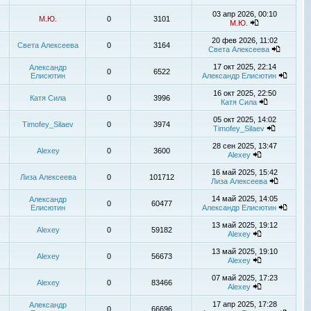
03 апр 2026, 00:10
М.Ю.
0
3101
М.Ю.
20 фев 2026, 11:02
Света Алексеева
0
3164
Света Алексеева
17 окт 2025, 22:14
Александр
0
6522
Елисютин
Александр Елисютин
16 окт 2025, 22:50
Катя Сила
0
3996
Катя Сила
05 окт 2025, 14:02
Timofey_Silaev
0
3974
Timofey_Silaev
28 сен 2025, 13:47
Alexey
0
3600
Alexey
16 май 2025, 15:42
Лиза Алексеева
0
101712
Лиза Алексеева
14 май 2025, 14:05
Александр
0
60477
Елисютин
Александр Елисютин
13 май 2025, 19:12
Alexey
0
59182
Alexey
13 май 2025, 19:10
Alexey
0
56673
Alexey
07 май 2025, 17:23
Alexey
0
83466
Alexey
17 апр 2025, 17:28
Александр
0
66696